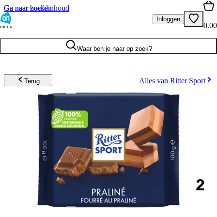
Ga naar hoofdinhoud
Ga naar zoeken
Inloggen
0.00
menu
Waar ben je naar op zoek?
Alles van Ritter Sport
Terug
2
.