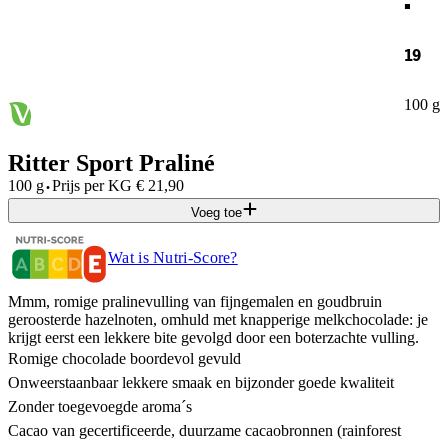
19
100 g
Ritter Sport Praliné
·
100 g
Prijs per
KG
€
21,90
Voeg toe
Wat is Nutri-Score?
Mmm, romige pralinevulling van fijngemalen en goudbruin
geroosterde hazelnoten, omhuld met knapperige melkchocolade: je
krijgt eerst een lekkere bite gevolgd door een boterzachte vulling.
Romige chocolade boordevol gevuld
Onweerstaanbaar lekkere smaak en bijzonder goede kwaliteit
Zonder toegevoegde aroma´s
Cacao van gecertificeerde, duurzame cacaobronnen (rainforest