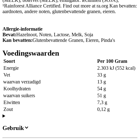
(MELK), botervet (MELK), emulgator: lecithinen (SOJA),
¹Rainforest Alliance Certified. Find out more at ra.org Kan bevatten:
aardnoten, andere noten, glutenbevattende granen, eieren.
Allergie-informatie
Bevat:
Hazelnoot, Noten, Lactose, Melk, Soja
Kan bevatten:
Glutenbevattende Granen, Eieren, Pinda's
Voedingswaarden
Soort
Per 100 Gram
Energie
2.303 kJ (552 kcal)
Vet
33 g
waarvan verzadigd
13 g
Koolhydraten
54 g
waarvan suikers
51 g
Eiwitten
7,3 g
Zout
0,12 g
Gebruik