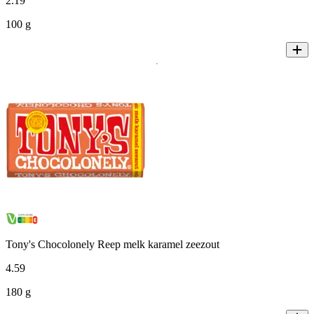
2
.
19
100 g
Tony's Chocolonely Reep melk karamel zeezout
4
.
59
180 g