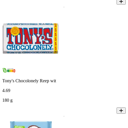
Tony's Chocolonely Reep wit
4
.
69
180 g