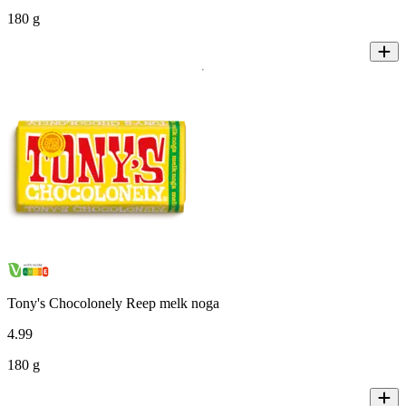
180 g
Tony's Chocolonely Reep melk noga
4
.
99
180 g