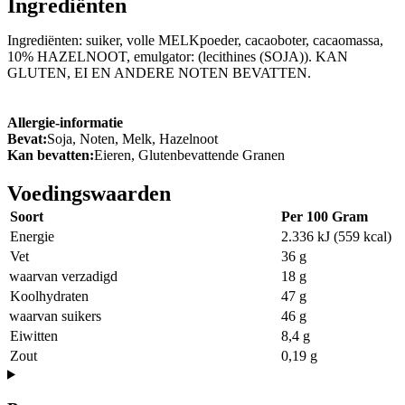
Ingrediënten
Ingrediënten: suiker, volle MELKpoeder, cacaoboter, cacaomassa,
10% HAZELNOOT, emulgator: (lecithines (SOJA)). KAN
GLUTEN, EI EN ANDERE NOTEN BEVATTEN.
Allergie-informatie
Bevat:
Soja, Noten, Melk, Hazelnoot
Kan bevatten:
Eieren, Glutenbevattende Granen
Voedingswaarden
Soort
Per 100 Gram
Energie
2.336 kJ (559 kcal)
Vet
36 g
waarvan verzadigd
18 g
Koolhydraten
47 g
waarvan suikers
46 g
Eiwitten
8,4 g
Zout
0,19 g