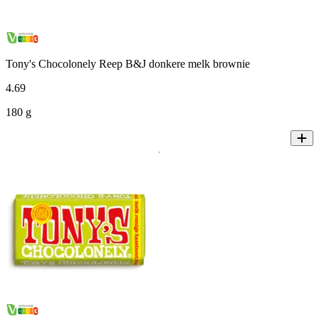
Tony's Chocolonely Reep B&J donkere melk brownie
4
.
69
180 g