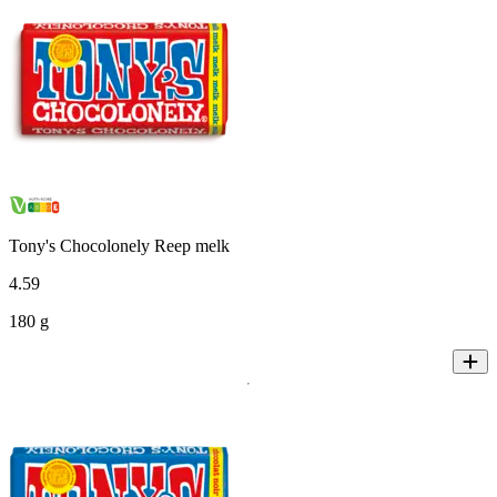
Tony's Chocolonely Reep melk
4
.
59
180 g