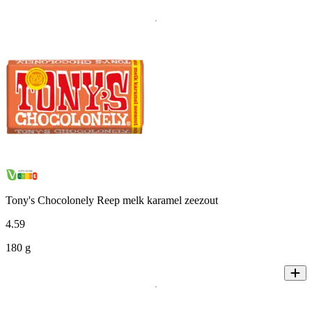
Tony's Chocolonely Reep melk karamel zeezout
4
.
59
180 g