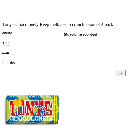
Tony's Chocolonely Reep melk pecan crunch karamel 2-pack
online
5% volume voordeel
5
.
11
5
.
38
2 stuks