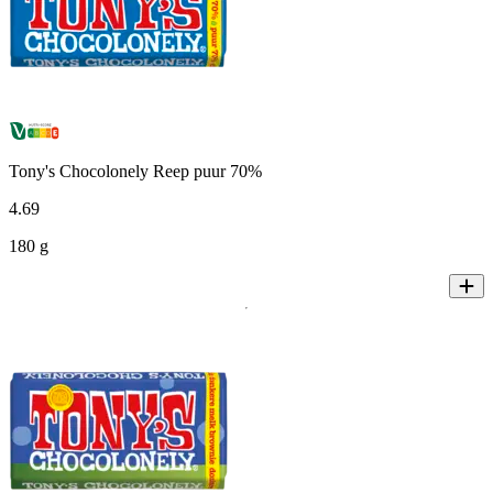
Tony's Chocolonely Reep puur 70%
4
.
69
180 g