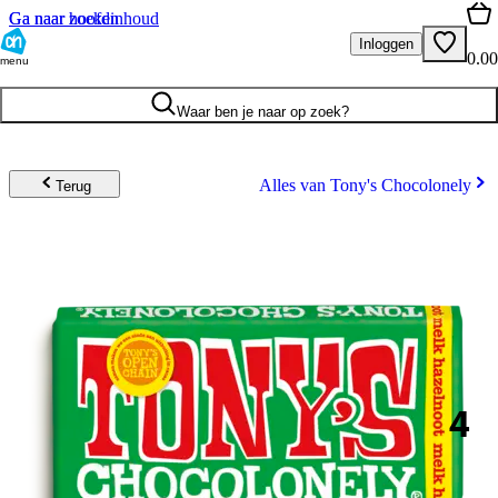
Ga naar hoofdinhoud
Ga naar zoeken
Inloggen
0.00
menu
Waar ben je naar op zoek?
Alles van Tony's Chocolonely
Terug
4
.