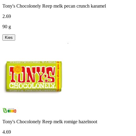
Tony's Chocolonely Reep melk pecan crunch karamel
2
.
69
90 g
Kies
Tony's Chocolonely Reep melk romige hazelnoot
4
.
69