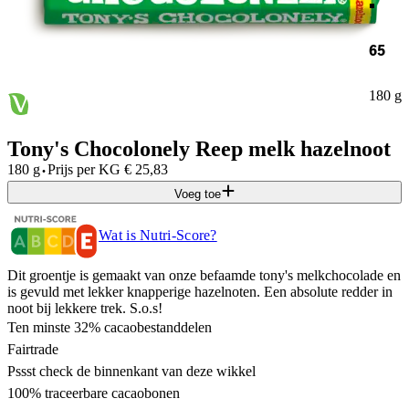
65
180 g
Tony's Chocolonely Reep melk hazelnoot
·
180 g
Prijs per
KG
€
25,83
Voeg toe
Wat is Nutri-Score?
Dit groentje is gemaakt van onze befaamde tony's melkchocolade en
is gevuld met lekker knapperige hazelnoten. Een absolute redder in
noot bij lekkere trek. S.o.s!
Ten minste 32% cacaobestanddelen
Fairtrade
Pssst check de binnenkant van deze wikkel
100% traceerbare cacaobonen