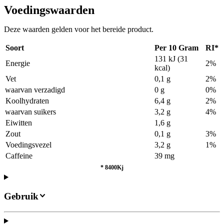
Voedingswaarden
Deze waarden gelden voor het bereide product.
Soort
Per 10 Gram
RI*
131 kJ (31
Energie
2%
kcal)
Vet
0,1 g
2%
waarvan verzadigd
0 g
0%
Koolhydraten
6,4 g
2%
waarvan suikers
3,2 g
4%
Eiwitten
1,6 g
Zout
0,1 g
3%
Voedingsvezel
3,2 g
1%
Caffeine
39 mg
*
8400Kj
Gebruik