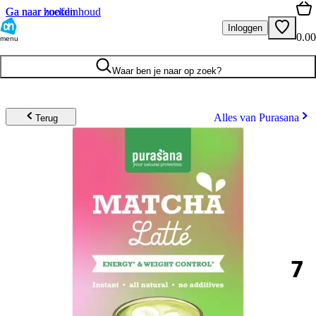
Ga naar hoofdinhoud
Ga naar zoeken
Inloggen
0.00
menu
Waar ben je naar op zoek?
Alles van Purasana
Terug
7
.