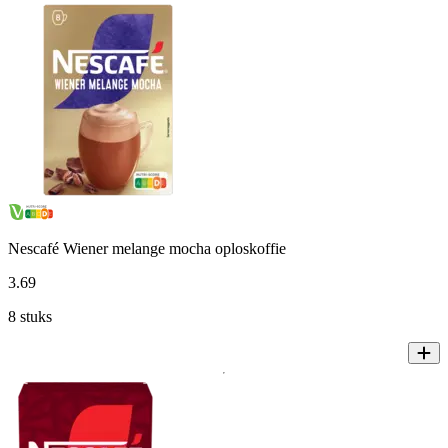
Nescafé Wiener melange mocha oploskoffie
3
.
69
8 stuks