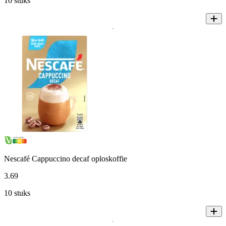
10 stuks
Nescafé Cappuccino decaf oploskoffie
3
.
69
10 stuks