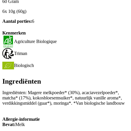
60 Gram
6x 10g (60g)
Aantal porties:
6
Kenmerken
Agriculture Biologique
Triman
Biologisch
Ingrediënten
Ingrediënten: Magere melkpoeder* (30%), acaciavezelpoeder*,
matcha* (17%), kokosbloesemsuiker*, natuurlijk vanille aroma*,
verdikkingsmiddel (guar*), moringa*. *Van biologische landbouw
Allergie-informatie
Bevat:
Melk