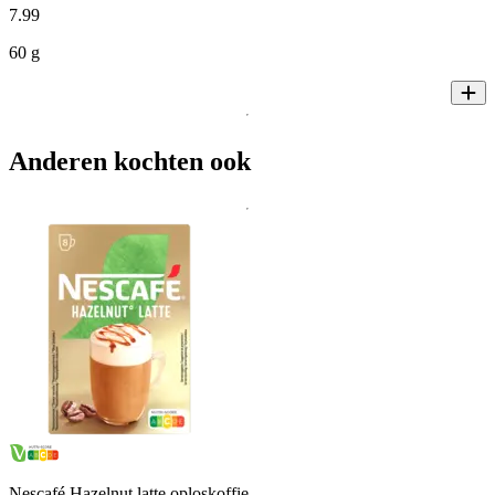
7
.
99
60 g
Anderen kochten ook
Nescafé Hazelnut latte oploskoffie