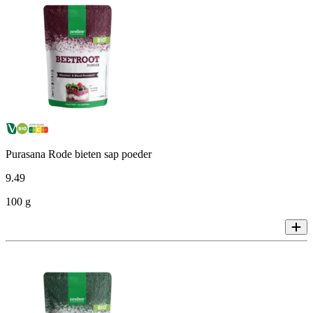
Purasana Rode bieten sap poeder
9
.
49
100 g