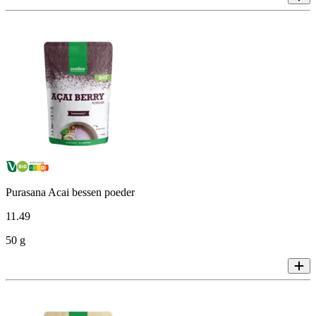
Purasana Acai bessen poeder
11
.
49
50 g