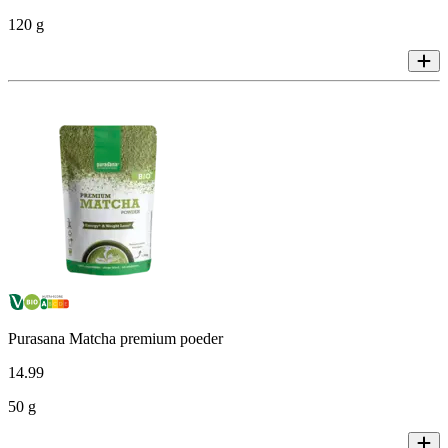
120 g
Purasana Matcha premium poeder
14
.
99
50 g