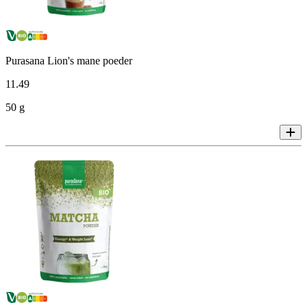
Purasana Lion's mane poeder
11
.
49
50 g