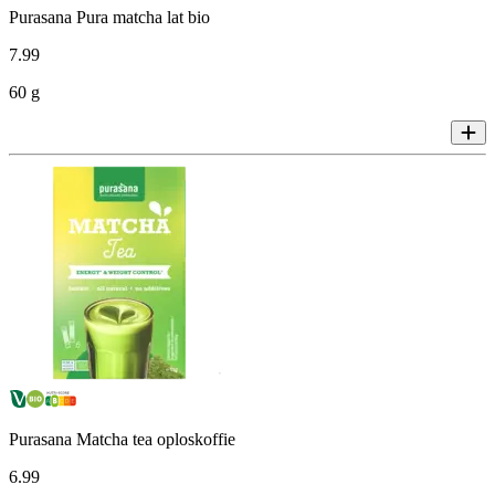
Purasana Pura matcha lat bio
7
.
99
60 g
Purasana Matcha tea oploskoffie
6
.
99