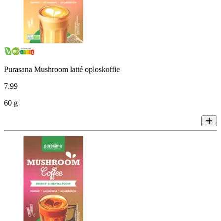
Purasana Mushroom latté oploskoffie
7
.
99
60 g