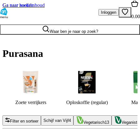
Ga naar hoofdinhoud
Ga naar zoeken
Inloggen
0.00
menu
Waar ben je naar op zoek?
Purasana
Zoete verrijkers
Oploskoffie (regular)
Matc
Schijf van Vijf
4
Filter en sorteer
Vegetarisch
13
Veganisti