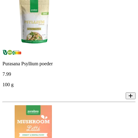
Purasana Psyllium poeder
7
.
99
100 g