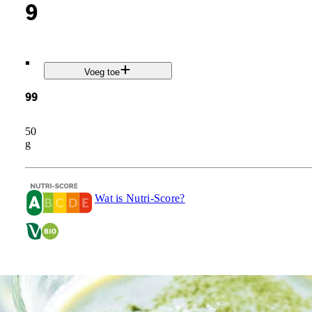
9
.
Voeg toe
99
50
g
Wat is Nutri-Score?