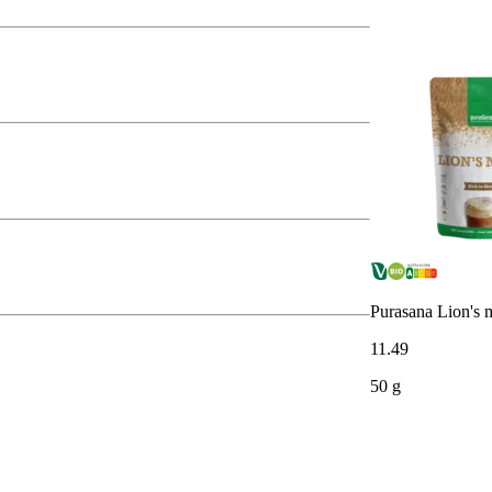
Purasana Lion's 
11
.
49
50 g