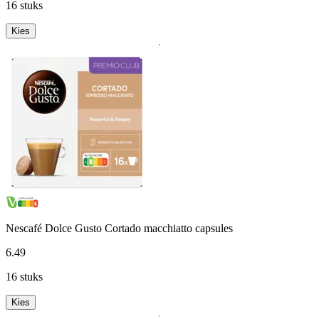
16 stuks
Kies
Nescafé Dolce Gusto Cortado macchiatto capsules
6
.
49
16 stuks
Kies