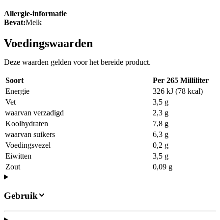
Allergie-informatie
Bevat:
Melk
Voedingswaarden
Deze waarden gelden voor het bereide product.
Soort
Per 265 Milliliter
Energie
326 kJ (78 kcal)
Vet
3,5 g
waarvan verzadigd
2,3 g
Koolhydraten
7,8 g
waarvan suikers
6,3 g
Voedingsvezel
0,2 g
Eiwitten
3,5 g
Zout
0,09 g
Gebruik