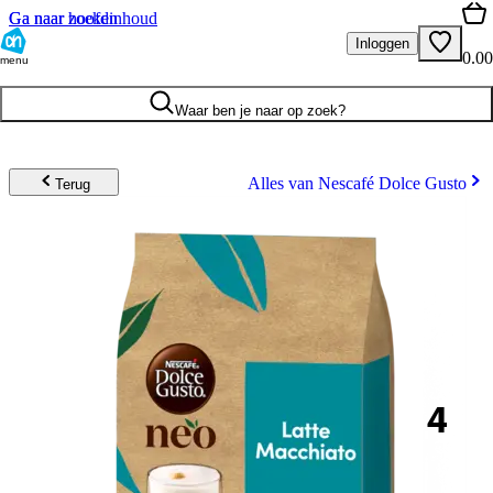
Ga naar hoofdinhoud
Ga naar zoeken
Inloggen
0.00
menu
Waar ben je naar op zoek?
Alles van Nescafé Dolce Gusto
Terug
4
.