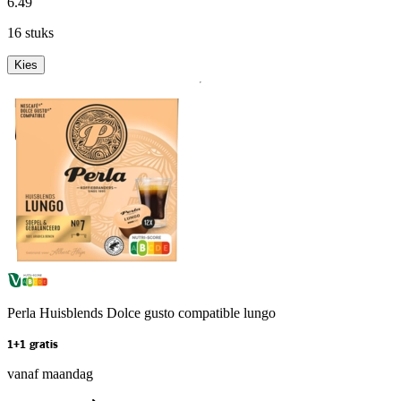
6
.
49
16 stuks
Kies
Perla Huisblends Dolce gusto compatible lungo
1+1 gratis
vanaf maandag