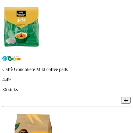
Caffè Gondoliere Mild coffee pads
4
.
49
36 stuks