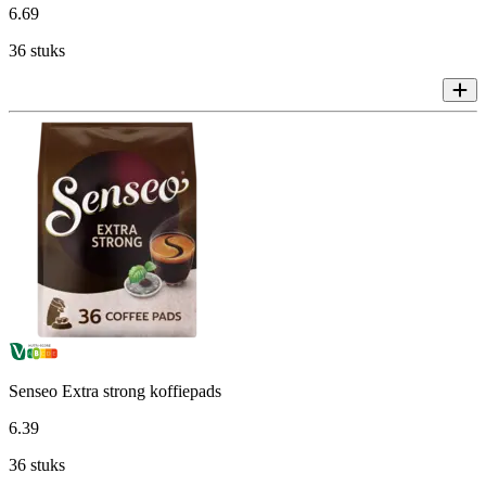
6
.
69
36 stuks
Senseo Extra strong koffiepads
6
.
39
36 stuks