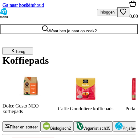
Ga naar hoofdinhoud
Ga naar zoeken
Inloggen
0.00
menu
Waar ben je naar op zoek?
Terug
Koffiepads
Dolce Gusto NEO
Caffe Gondoliere koffiepads
Perla 
koffiepads
Filter en sorteer
Biologisch
2
Veganistisch
35
Prijsfavo