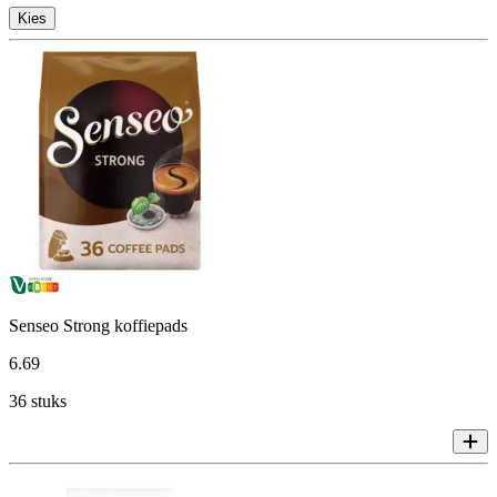
Kies
Senseo Strong koffiepads
6
.
69
36 stuks