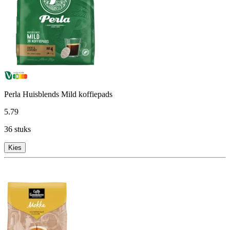
Perla Huisblends Mild koffiepads
5
.
79
36 stuks
Kies