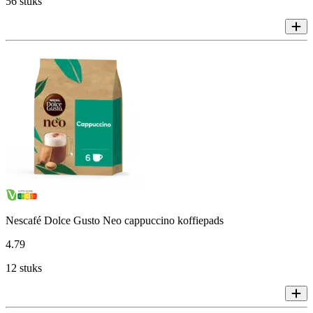
56 stuks
Nescafé Dolce Gusto Neo cappuccino koffiepads
4
.
79
12 stuks