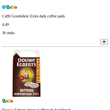
Caffè Gondoliere Extra dark coffee pads
4
.
49
36 stuks
Douwe Egberts Intens koffiepads familiepak