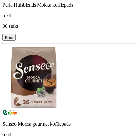
Perla Huisblends Mokka koffiepads
5
.
79
36 stuks
Kies
Senseo Mocca gourmet koffiepads
6
.
69