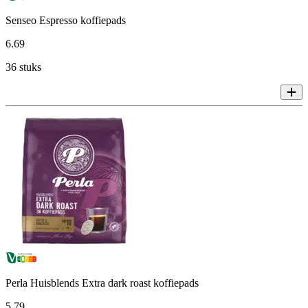
Senseo Espresso koffiepads
6
.
69
36 stuks
Perla Huisblends Extra dark roast koffiepads
5
.
79