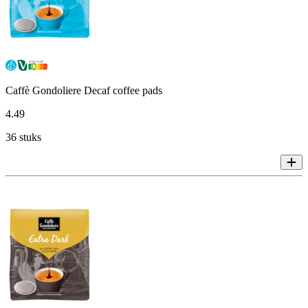
Caffè Gondoliere Decaf coffee pads
4
.
49
36 stuks