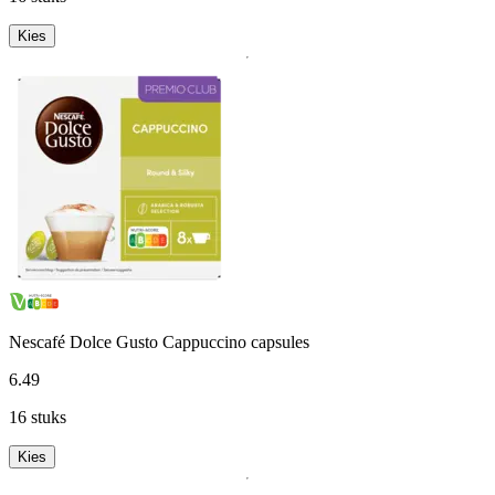
Kies
Nescafé Dolce Gusto Cappuccino capsules
6
.
49
16 stuks
Kies