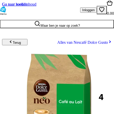
Ga naar hoofdinhoud
Ga naar zoeken
Inloggen
0.00
menu
Waar ben je naar op zoek?
Alles van Nescafé Dolce Gusto
Terug
4
.