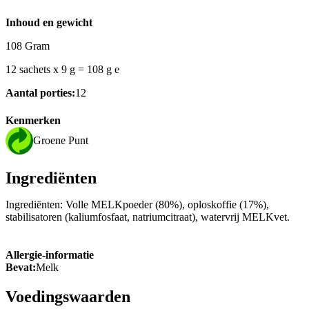
Inhoud en gewicht
108 Gram
12 sachets x 9 g = 108 g e
Aantal porties:
12
Kenmerken
Groene Punt
Ingrediënten
Ingrediënten: Volle MELKpoeder (80%), oploskoffie (17%),
stabilisatoren (kaliumfosfaat, natriumcitraat), watervrij MELKvet.
Allergie-informatie
Bevat:
Melk
Voedingswaarden