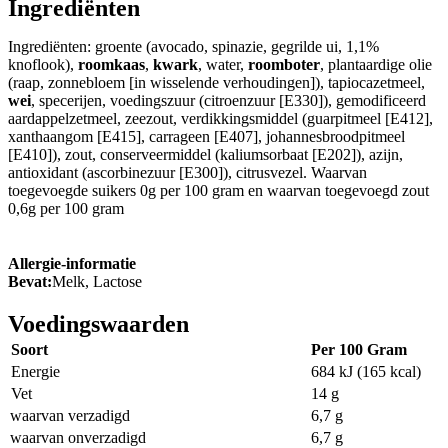
Ingrediënten
Ingrediënten: groente (avocado, spinazie, gegrilde ui, 1,1%
knoflook),
roomkaas
,
kwark
, water,
roomboter
, plantaardige olie
(raap, zonnebloem [in wisselende verhoudingen]), tapiocazetmeel,
wei
, specerijen, voedingszuur (citroenzuur [E330]), gemodificeerd
aardappelzetmeel, zeezout, verdikkingsmiddel (guarpitmeel [E412],
xanthaangom [E415], carrageen [E407], johannesbroodpitmeel
[E410]), zout, conserveermiddel (kaliumsorbaat [E202]), azijn,
antioxidant (ascorbinezuur [E300]), citrusvezel. Waarvan
toegevoegde suikers 0g per 100 gram en waarvan toegevoegd zout
0,6g per 100 gram
Allergie-informatie
Bevat:
Melk, Lactose
Voedingswaarden
Soort
Per 100 Gram
Energie
684 kJ (165 kcal)
Vet
14 g
waarvan verzadigd
6,7 g
waarvan onverzadigd
6,7 g