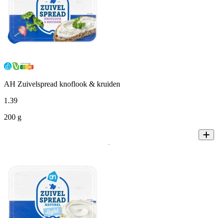
AH Zuivelspread knoflook & kruiden
1
.
39
200 g