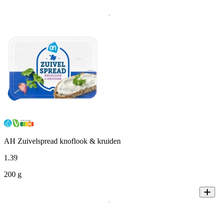
AH Zuivelspread knoflook & kruiden
1
.
39
200 g