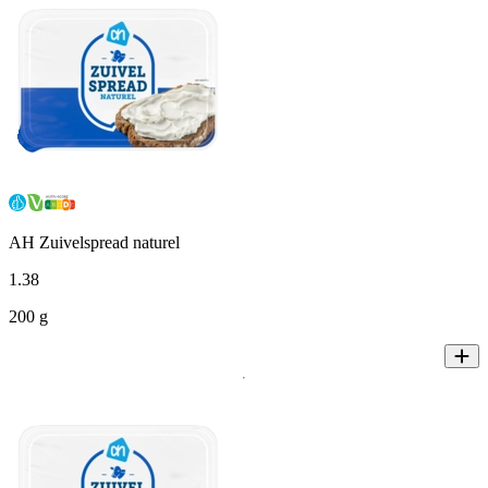
AH Zuivelspread naturel
1
.
38
200 g