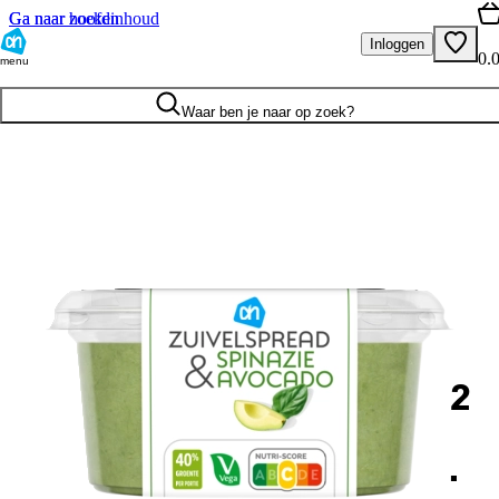
Ga naar hoofdinhoud
Ga naar zoeken
Inloggen
0.
menu
Waar ben je naar op zoek?
2
.