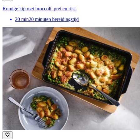
Romige kip met broccoli, prei en rijst
20
min
20 minuten bereidingstijd