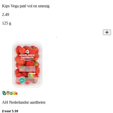
Kips Vega paté vol en smeuig
2
.
49
125 g
AH Nederlandse aardbeien
2 voor 5.99