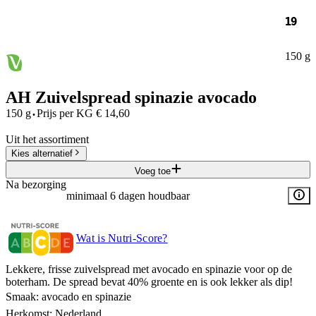
19
150 g
AH Zuivelspread spinazie avocado
·
150 g
Prijs per
KG
€
14,60
Uit het assortiment
Kies alternatief
Voeg toe
Na bezorging
minimaal 6 dagen houdbaar
Wat is Nutri-Score?
Lekkere, frisse zuivelspread met avocado en spinazie voor op de
boterham. De spread bevat 40% groente en is ook lekker als dip!
Smaak: avocado en spinazie
Herkomst: Nederland