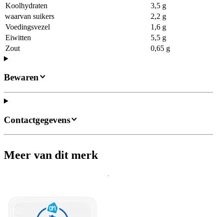
Koolhydraten
3,5 g
waarvan suikers
2,2 g
Voedingsvezel
1,6 g
Eiwitten
5,5 g
Zout
0,65 g
Bewaren
Contactgegevens
Meer van dit merk