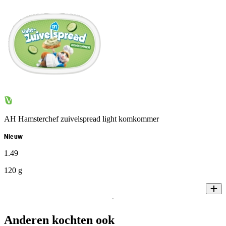
AH Hamsterchef zuivelspread light komkommer
Nieuw
1
.
49
120 g
Anderen kochten ook