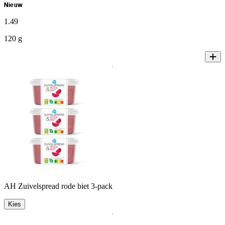
Nieuw
1
.
49
120 g
AH Zuivelspread rode biet 3-pack
Kies