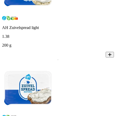
AH Zuivelspread light
1
.
38
200 g