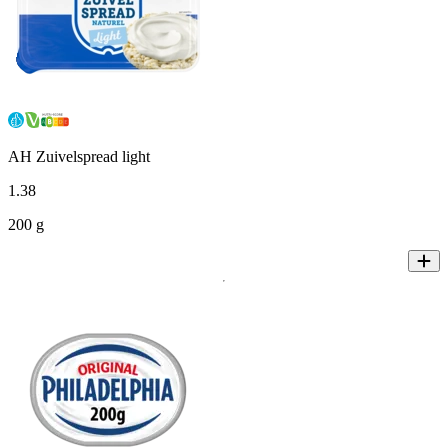
AH Zuivelspread light
1
.
38
200 g