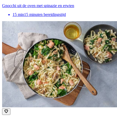
Gnocchi uit de oven met spinazie en erwten
15
min
15 minuten bereidingstijd