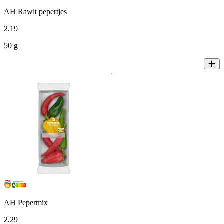
AH Rawit pepertjes
2
.
19
50 g
AH Pepermix
2
.
29