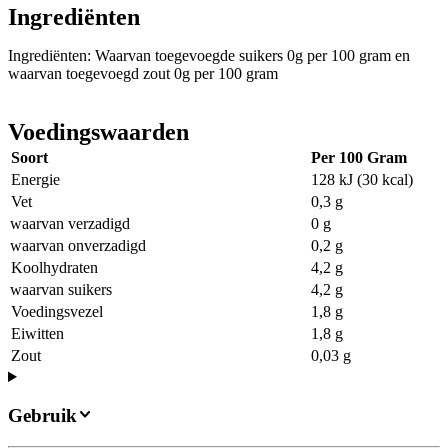
Ingrediënten
Ingrediënten: Waarvan toegevoegde suikers 0g per 100 gram en
waarvan toegevoegd zout 0g per 100 gram
Voedingswaarden
Soort
Per 100 Gram
Energie
128 kJ (30 kcal)
Vet
0,3 g
waarvan verzadigd
0 g
waarvan onverzadigd
0,2 g
Koolhydraten
4,2 g
waarvan suikers
4,2 g
Voedingsvezel
1,8 g
Eiwitten
1,8 g
Zout
0,03 g
Gebruik