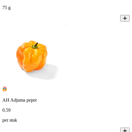
75 g
AH Adjuma peper
0
.
59
per stuk