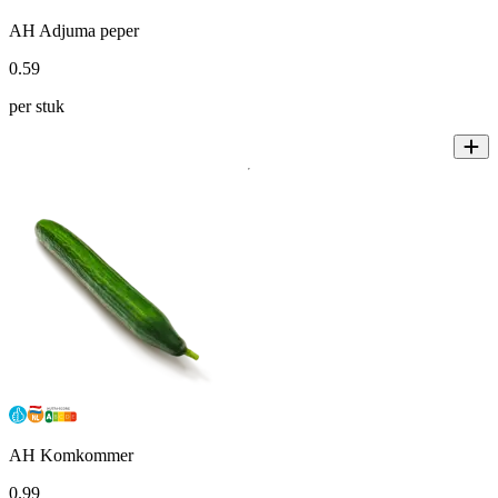
AH Adjuma peper
0
.
59
per stuk
AH Komkommer
0
.
99