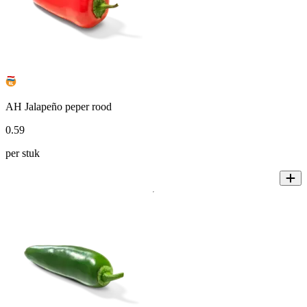
AH Jalapeño peper rood
0
.
59
per stuk