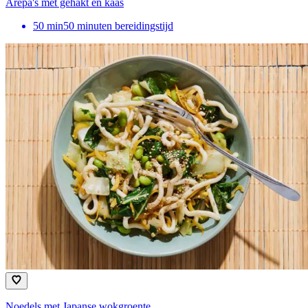
Arepa's met gehakt en kaas
50
min
50 minuten bereidingstijd
Noedels met Japanse wokgroente