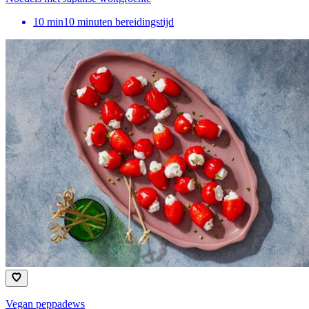
10
min
10 minuten bereidingstijd
Vegan peppadews