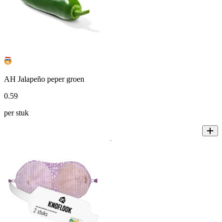
AH Jalapeño peper groen
0
.
59
per stuk