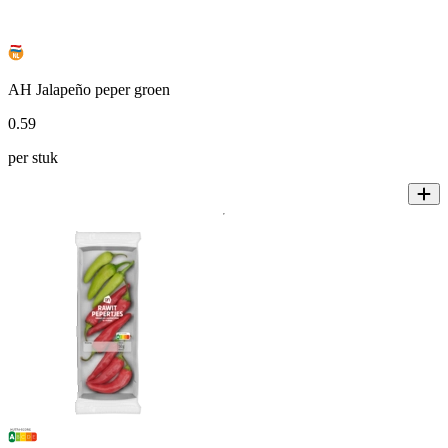
AH Jalapeño peper groen
0
.
59
per stuk