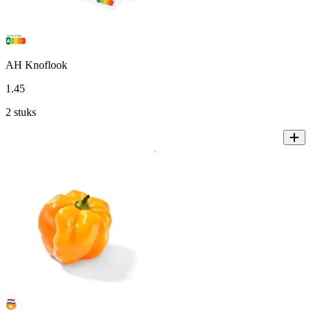
AH Knoflook
1
.
45
2 stuks