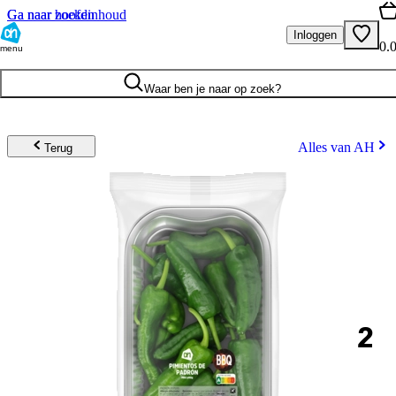
Ga naar hoofdinhoud
Ga naar zoeken
Inloggen
0.
menu
Waar ben je naar op zoek?
Alles van AH
Terug
2
.