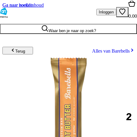
Ga naar hoofdinhoud
Ga naar zoeken
Inloggen
0.00
menu
Waar ben je naar op zoek?
Alles van Barebells
Terug
2
.