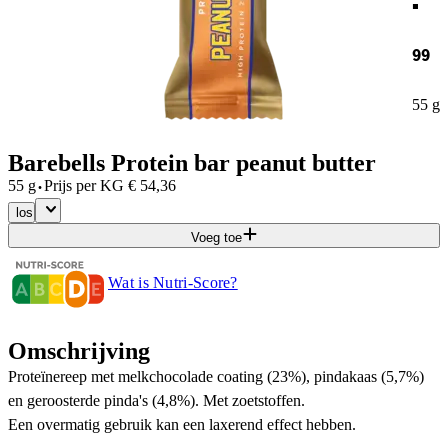
99
55 g
Barebells Protein bar peanut butter
·
55 g
Prijs per
KG
€
54,36
los
Voeg toe
Wat is Nutri-Score?
Omschrijving
Proteïnereep met melkchocolade coating (23%), pindakaas (5,7%)
en geroosterde pinda's (4,8%). Met zoetstoffen.
Een overmatig gebruik kan een laxerend effect hebben.