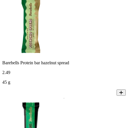
Barebells Protein bar hazelnut spread
2
.
49
45 g