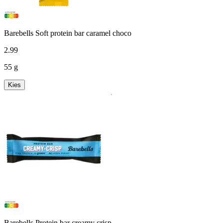
Barebells Soft protein bar caramel choco
2
.
99
55 g
Kies
Barebells Protein bar creamy crisp