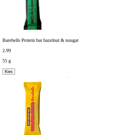
Barebells Protein bar hazelnut & nougat
2
.
99
55 g
Kies