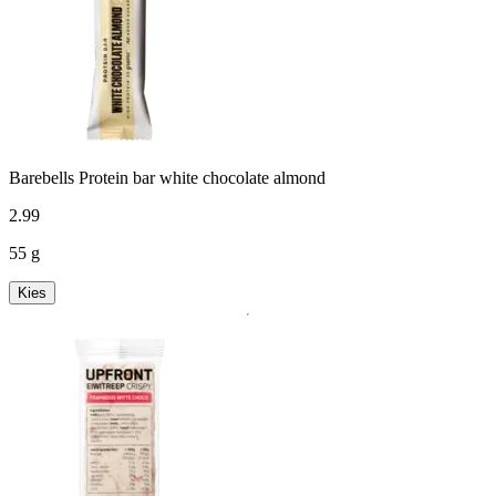
Barebells Protein bar white chocolate almond
2
.
99
55 g
Kies