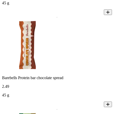
45 g
Barebells Protein bar chocolate spread
2
.
49
45 g