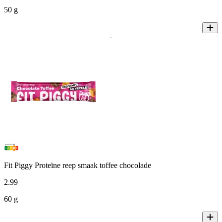
50 g
Fit Piggy Proteïne reep smaak toffee chocolade
2
.
99
60 g