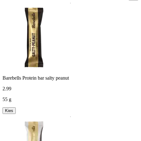
Barebells Protein bar salty peanut
2
.
99
55 g
Kies