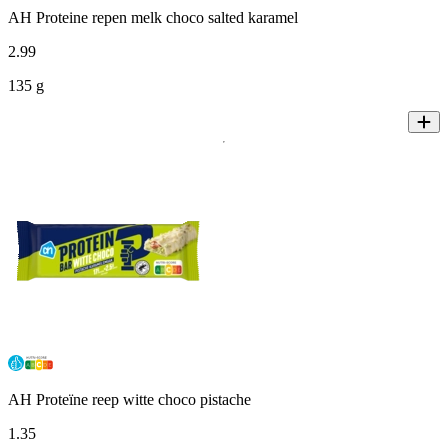
AH Proteine repen melk choco salted karamel
2
.
99
135 g
AH Proteïne reep witte choco pistache
1
.
35