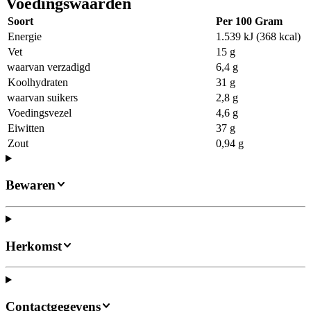
Voedingswaarden
Soort
Per 100 Gram
Energie
1.539 kJ (368 kcal)
Vet
15 g
waarvan verzadigd
6,4 g
Koolhydraten
31 g
waarvan suikers
2,8 g
Voedingsvezel
4,6 g
Eiwitten
37 g
Zout
0,94 g
Bewaren
Herkomst
Contactgegevens