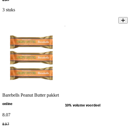
8
.
97
3 stuks
Barebells Peanut Butter pakket
online
10% volume voordeel
8
.
07
8
.
97