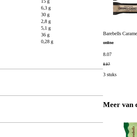
15 g
6,3 g
30 g
2,8 g
5,1 g
Barebells Caram
36 g
0,28 g
online
8
.
07
8
.
97
3 stuks
Meer van 