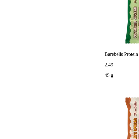
Barebells Protein
2
.
49
45 g