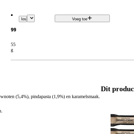
.
los
Voeg toe
99
55
g
Dit produc
ewnoten (5,4%), pindapasta (1,9%) en karamelsmaak.
n.