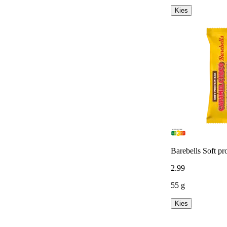
Kies
Barebells Soft pr
2
.
99
55 g
Kies