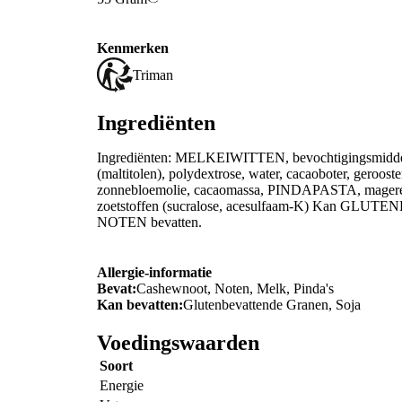
Kenmerken
Triman
Ingrediënten
Ingrediënten: MELKEIWITTEN, bevochtigingsmiddel (g
(maltitolen), polydextrose, water, cacaoboter,
zonnebloemolie, cacaomassa, PINDAPASTA, magere cac
zoetstoffen (sucralose, acesulfaam-K) Kan G
NOTEN bevatten.
Allergie-informatie
Bevat:
Cashewnoot, Noten, Melk, Pinda's
Kan bevatten:
Glutenbevattende Granen, Soja
Voedingswaarden
Soort
Energie