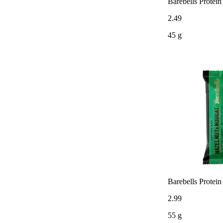
Barebells Protein
2
.
49
45 g
Barebells Protein
2
.
99
55 g