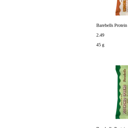
Barebells Protein
2
.
49
45 g