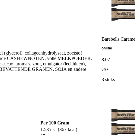
Barebells Caram
online
lycerol), collageenhydrolysaat, zoetstof
 geroosterde CASHEWNOTEN, volle MELKPOEDER,
8
.
07
ao, aroma's, zout, emulgator (lecithinen),
LUTENBEVATTENDE GRANEN, SOJA en andere
8
.
97
3 stuks
Per 100 Gram
1.535 kJ (367 kcal)