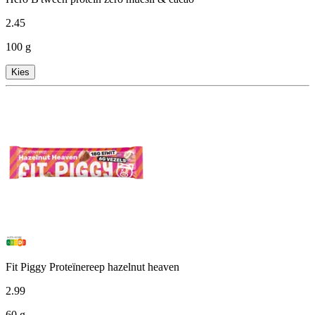
2
.
45
100 g
Kies
Fit Piggy Proteïnereep hazelnut heaven
2
.
99
60 g