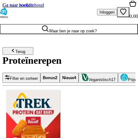
Ga naar hoofdinhoud
Ga naar zoeken
Inloggen
0.00
menu
Waar ben je naar op zoek?
Terug
Proteïnerepen
Bonus
2
Nieuw
4
Filter en sorteer
Veganistisch
17
Prijsf