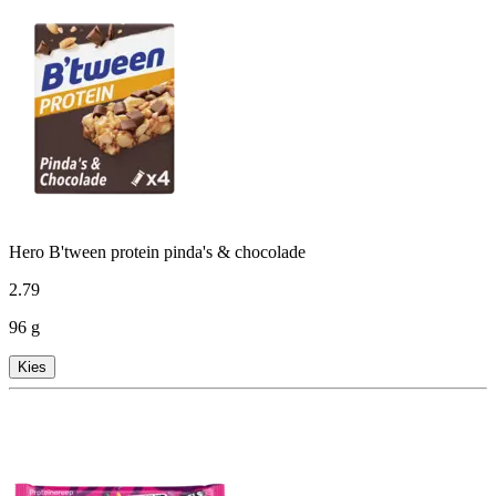
Hero B'tween protein pinda's & chocolade
2
.
79
96 g
Kies