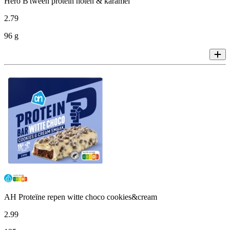
Hero B'tween protein noten & karamel
2
.
79
96 g
AH Proteïne repen witte choco cookies&cream
2
.
99