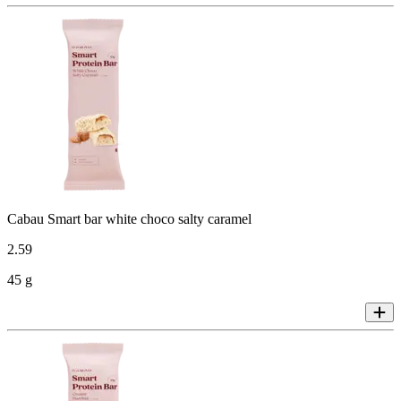
Cabau Smart bar white choco salty caramel
2
.
59
45 g