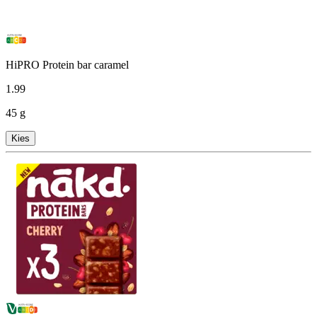
HiPRO Protein bar caramel
1
.
99
45 g
Kies