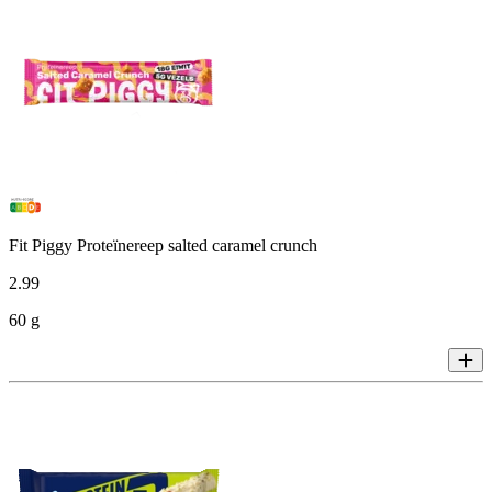
Fit Piggy Proteïnereep salted caramel crunch
2
.
99
60 g