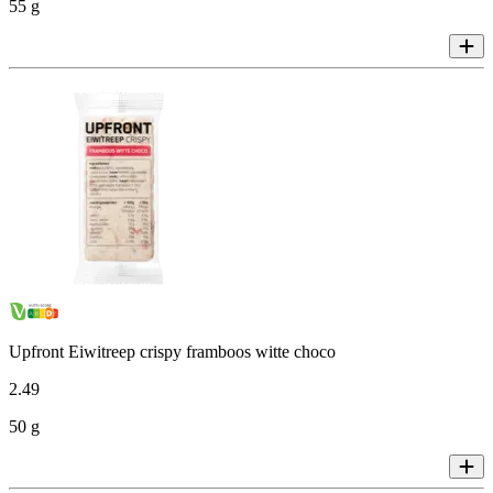
55 g
Upfront Eiwitreep crispy framboos witte choco
2
.
49
50 g