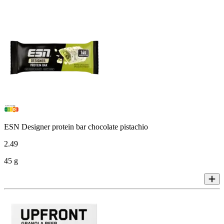
ESN Designer protein bar chocolate pistachio
2
.
49
45 g