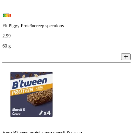
Fit Piggy Proteïnereep speculoos
2
.
99
60 g
Hero B'tween protein zero muesli & cacao