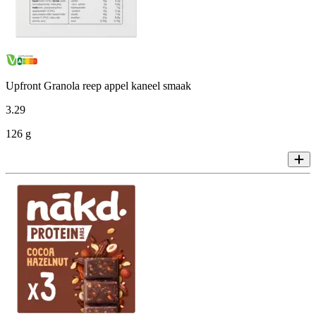
Upfront Granola reep appel kaneel smaak
3
.
29
126 g