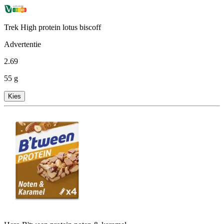
Trek High protein lotus biscoff
Advertentie
2
.
69
55 g
Kies