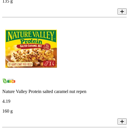
135 g
Nature Valley Protein salted caramel nut repen
4
.
19
160 g