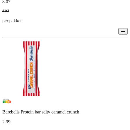
8
.
07
8
.
97
per pakket
Barebells Protein bar salty caramel crunch
2
.
99