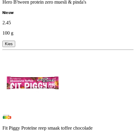
Hero B'tween protein zero muesli & pinda's
Nieuw
2
.
45
100 g
Kies
Fit Piggy Proteïne reep smaak toffee chocolade