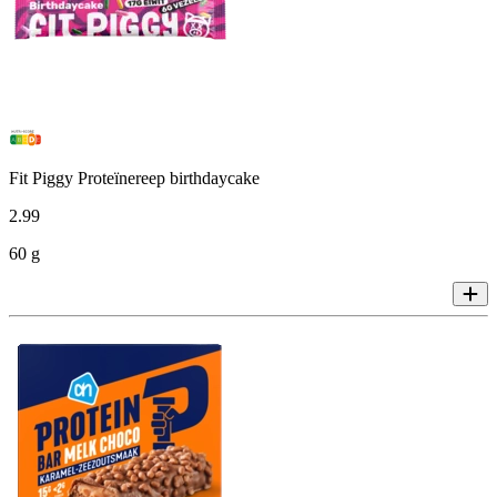
Fit Piggy Proteïnereep birthdaycake
2
.
99
60 g