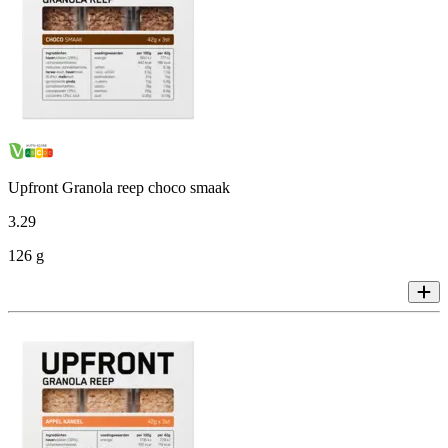
Upfront Granola reep choco smaak
3
.
29
126 g