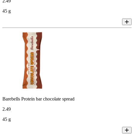
2
.
49
45 g
Barebells Protein bar chocolate spread
2
.
49
45 g