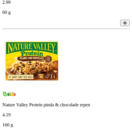
2
.
99
60 g
Nature Valley Protein pinda & chocolade repen
4
.
19
160 g