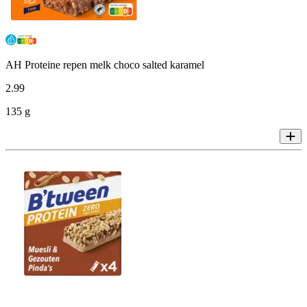
AH Proteine repen melk choco salted karamel
2
.
99
135 g