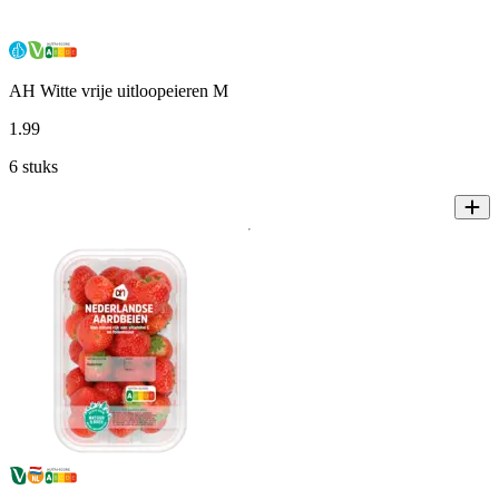
AH Witte vrije uitloopeieren M
1
.
99
6 stuks