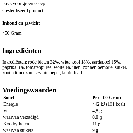
basis voor groentesoep
Gesteriliseerd product.
Inhoud en gewicht
450 Gram
Ingrediënten
Ingrediënten: rode bieten 32%, witte kool 18%, aardappel 15%,
paprika 3%, tomatenpuree, wortelen, uien, zonnebloemolie, suiker,
zout, citroenzuur, zwarte peper, laurierblad.
Voedingswaarden
Soort
Per 100 Gram
Energie
442 kJ (101 kcal)
Vet
4,8 g
waarvan verzadigd
0,8 g
Koolhydraten
11 g
waarvan suikers
9 g