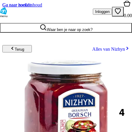
Ga naar hoofdinhoud
Ga naar zoeken
Inloggen
0.00
menu
Waar ben je naar op zoek?
Alles van Nizhyn
Terug
4
.