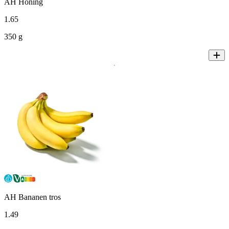
AH Honing
1
.
65
350 g
AH Bananen tros
1
.
49