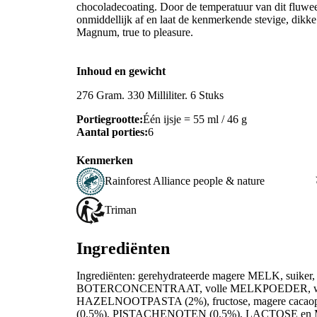
chocoladecoating. Door de temperatuur van dit fluweel
onmiddellijk af en laat de kenmerkende stevige, dikk
Magnum, true to pleasure.
Inhoud en gewicht
276 Gram. 330 Milliliter. 6 Stuks
Portiegrootte:
Één ijsje = 55 ml / 46 g
Aantal porties:
6
Kenmerken
Rainforest Alliance people & nature
Triman
Ingrediënten
Ingrediënten: gerehydrateerde magere MELK, suiker, 
BOTERCONCENTRAAT, volle MELKPOEDER, wa
HAZELNOOTPASTA (2%), fructose, magere cac
(0,5%), PISTACHENOTEN (0,5%), LACTOSE en ME