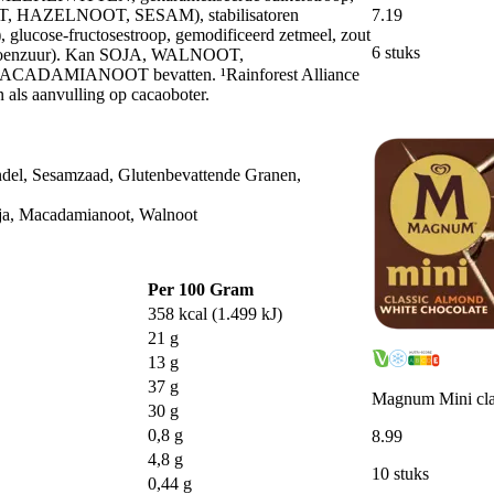
ERST, HAZELNOOT, SESAM), stabilisatoren
7
.
19
 glucose-fructosestroop, gemodificeerd zetmeel, zout
6 stuks
 (citroenzuur). Kan SOJA, WALNOOT,
MIANOOT bevatten. ¹Rainforest Alliance
n als aanvulling op cacaoboter.
ndel, Sesamzaad, Glutenbevattende Granen,
ja, Macadamianoot, Walnoot
Per 100 Gram
358 kcal (1.499 kJ)
21 g
13 g
37 g
Magnum Mini cla
30 g
0,8 g
8
.
99
4,8 g
10 stuks
0,44 g