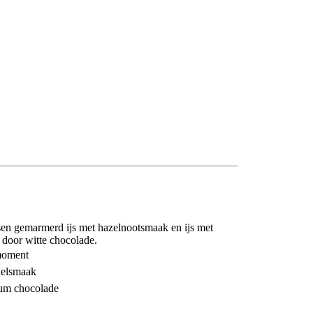
ssen gemarmerd ijs met hazelnootsmaak en ijs met
door witte chocolade.
tmoment
delsmaak
num chocolade