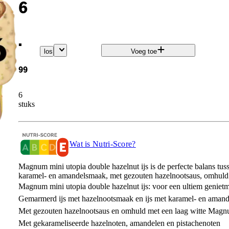
6
.
los
Voeg toe
99
6
stuks
Wat is Nutri-Score?
Magnum mini utopia double hazelnut ijs is de perfecte balans tu
karamel- en amandelsmaak, met gezouten hazelnootsaus, omhuld 
Magnum mini utopia double hazelnut ijs: voor een ultiem genie
Gemarmerd ijs met hazelnootsmaak en ijs met karamel- en aman
Met gezouten hazelnootsaus en omhuld met een laag witte Mag
Met gekarameliseerde hazelnoten, amandelen en pistachenoten