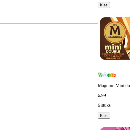
Kies
Magnum Mini doub
6
.
99
6 stuks
Kies