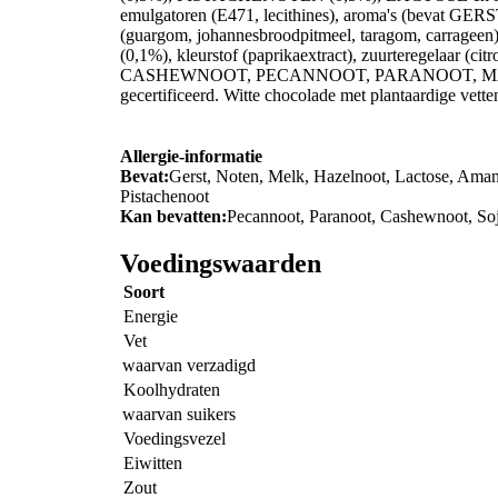
emulgatoren (E471, lecithines), aroma's (bevat G
(guargom, johannesbroodpitmeel, taragom, carrageen),
(0,1%), kleurstof (paprikaextract), zuurteregelaar
CASHEWNOOT, PECANNOOT, PARANOOT, MACADA
gecertificeerd. Witte chocolade met plantaardige vette
Allergie-informatie
Bevat:
Gerst, Noten, Melk, Hazelnoot, Lactose, Ama
Pistachenoot
Kan bevatten:
Pecannoot, Paranoot, Cashewnoot, So
Voedingswaarden
Soort
Energie
Vet
waarvan verzadigd
Koolhydraten
waarvan suikers
Voedingsvezel
Eiwitten
Zout