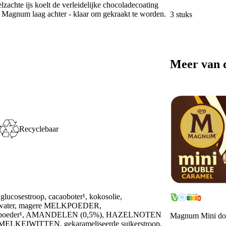
zachte ijs koelt de verleidelijke chocoladecoating
e Magnum laag achter - klaar om gekraakt te worden.
3 stuks
Meer van 
Recyclebaar
glucosestroop, cacaoboter¹, kokosolie,
ter, magere MELKPOEDER,
aopoeder¹, AMANDELEN (0,5%), HAZELNOTEN
Magnum Mini dou
LKEIWITTEN, gekarameliseerde suikerstroop,