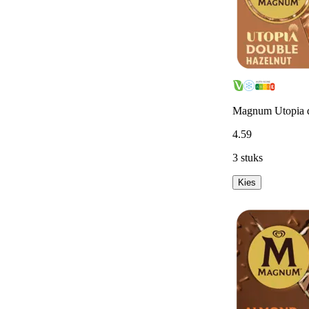
Magnum Utopia d
4
.
59
3 stuks
Kies