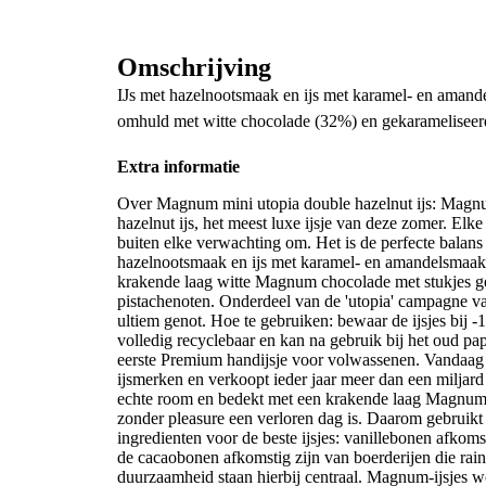
Omschrijving
IJs met hazelnootsmaak en ijs met karamel- en aman
omhuld met witte chocolade (32%) en gekarameliseerd
Extra informatie
Over Magnum mini utopia double hazelnut ijs: Magn
hazelnut ijs, het meest luxe ijsje van deze zomer. Elk
buiten elke verwachting om. Het is de perfecte balan
hazelnootsmaak en ijs met karamel- en amandelsmaak
krakende laag witte Magnum chocolade met stukjes g
pistachenoten. Onderdeel van de 'utopia' campagne va
ultiem genot. Hoe te gebruiken: bewaar de ijsjes bij 
volledig recyclebaar en kan na gebruik bij het oud 
eerste Premium handijsje voor volwassenen. Vandaa
ijsmerken en verkoopt ieder jaar meer dan een miljard i
echte room en bedekt met een krakende laag Magnum
zonder pleasure een verloren dag is. Daarom gebrui
ingredienten voor de beste ijsjes: vanillebonen afko
de cacaobonen afkomstig zijn van boerderijen die rainfo
duurzaamheid staan hierbij centraal. Magnum-ijsjes 