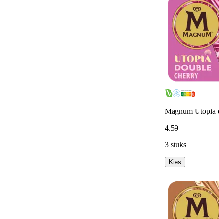
Magnum Utopia d
4
.
59
3 stuks
Kies