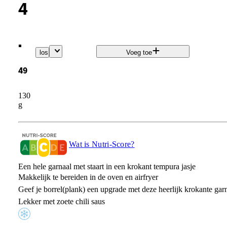
4
.
los
Voeg toe
49
130
g
Wat is Nutri-Score?
Een hele garnaal met staart in een krokant tempura jasje
Makkelijk te bereiden in de oven en airfryer
Geef je borrel(plank) een upgrade met deze heerlijk krokante gar
Lekker met zoete chili saus