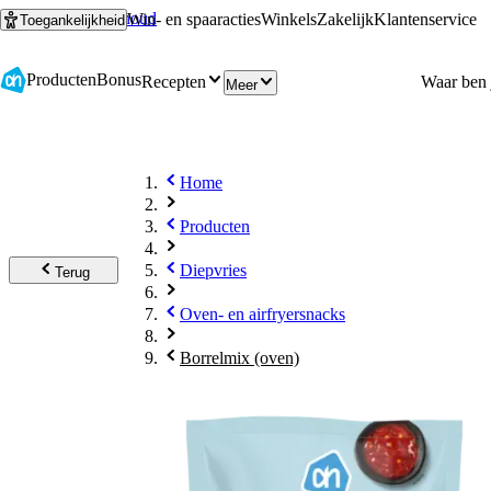
Ga naar hoofdinhoud
Ga naar zoeken
Win- en spaaracties
Winkels
Zakelijk
Klantenservice
Toegankelijkheid
Producten
Bonus
Recepten
Meer
Home
Producten
Diepvries
Terug
Oven- en airfryersnacks
Borrelmix (oven)