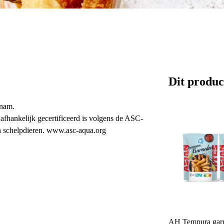
Dit produc
tnam.
nafhankelijk gecertificeerd is volgens de ASC-
n schelpdieren. www.asc-aqua.org
AH Tempura garn