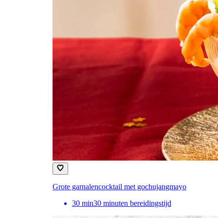
Grote garnalencocktail met gochujangmayo
30
min
30 minuten bereidingstijd