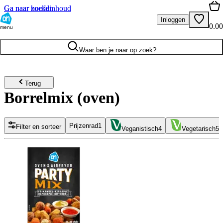
Ga naar hoofdinhoud
Ga naar zoeken
Inloggen
0.00
menu
Waar ben je naar op zoek?
Terug
Borrelmix (oven)
Prijzenrad
1
Filter en sorteer
Veganistisch
4
Vegetarisch
5