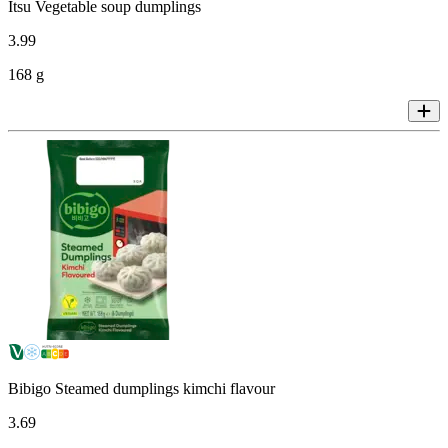
Itsu Vegetable soup dumplings
3
.
99
168 g
Bibigo Steamed dumplings kimchi flavour
3
.
69