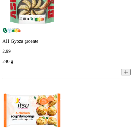
AH Gyoza groente
2
.
99
240 g