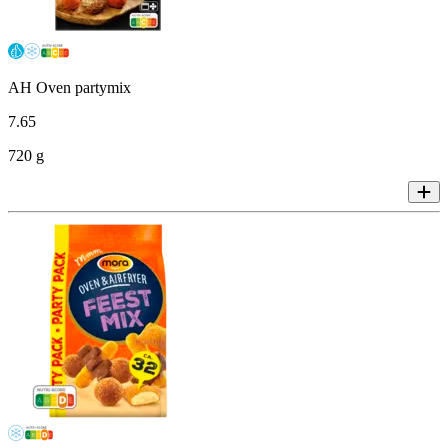
AH Oven partymix
7
.
65
720 g