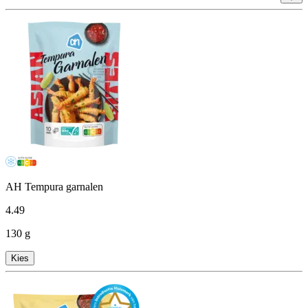
AH Tempura garnalen
4
.
49
130 g
Kies