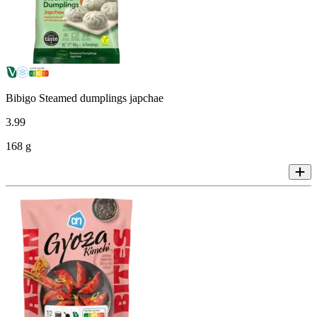
Bibigo Steamed dumplings japchae
3
.
99
168 g