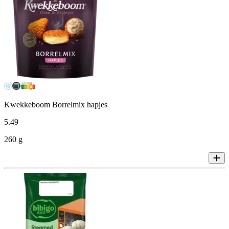
Kwekkeboom Borrelmix hapjes
5
.
49
260 g