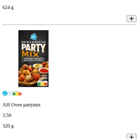
624 g
AH Oven partymix
3
.
59
320 g