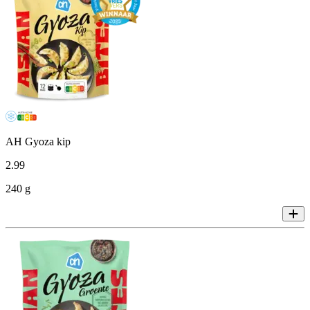
AH Gyoza kip
2
.
99
240 g