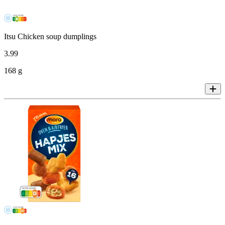
Itsu Chicken soup dumplings
3
.
99
168 g