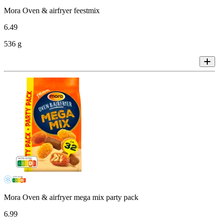
Mora Oven & airfryer feestmix
6
.
49
536 g
Mora Oven & airfryer mega mix party pack
6
.
99