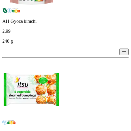
AH Gyoza kimchi
2
.
99
240 g