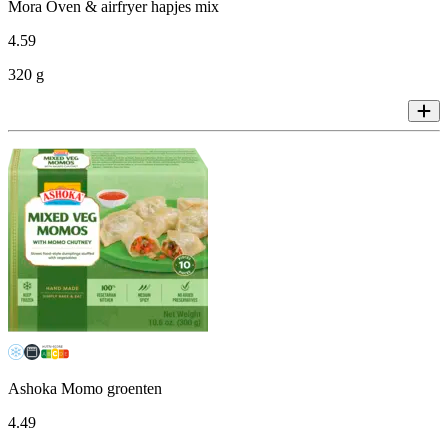
Mora Oven & airfryer hapjes mix
4
.
59
320 g
Ashoka Momo groenten
4
.
49