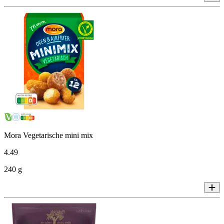
Mora Vegetarische mini mix
4
.
49
240 g