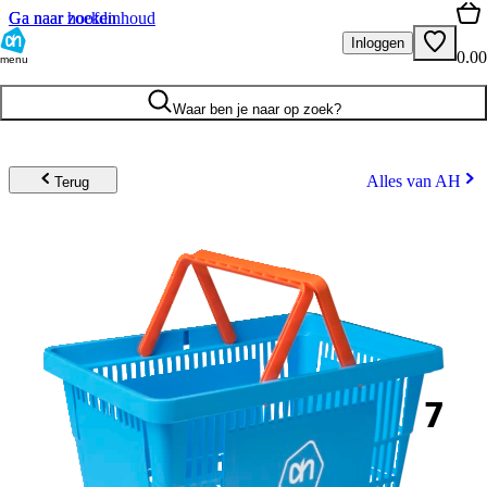
Ga naar hoofdinhoud
Ga naar zoeken
Inloggen
0.00
menu
Waar ben je naar op zoek?
Alles van AH
Terug
7
.