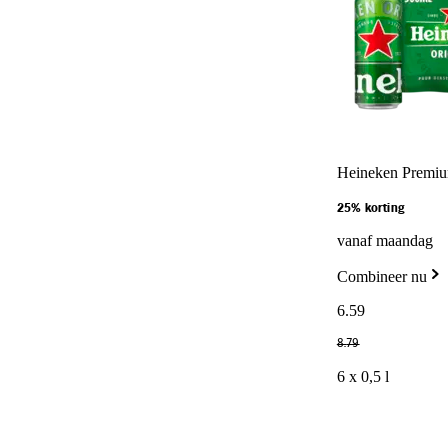
Heineken Premium
25% korting
vanaf maandag
Combineer nu
6
.
59
8
.
79
6 x 0,5 l