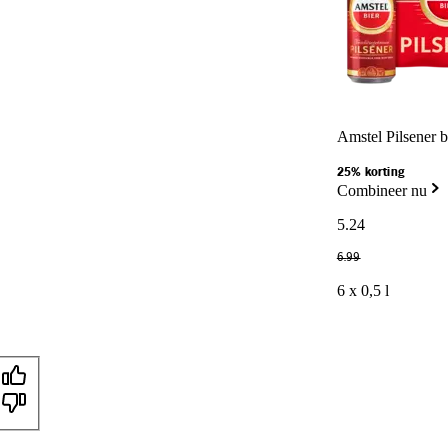
Amstel Pilsener b
25% korting
Combineer nu
5
.
24
6
.
99
6 x 0,5 l