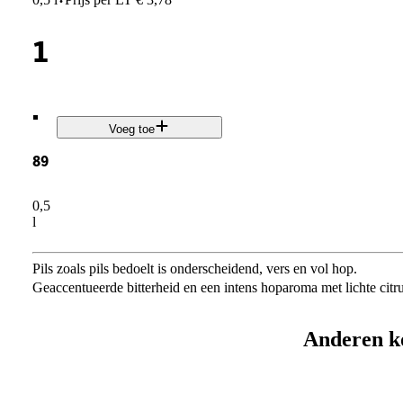
·
1
.
Voeg toe
89
0,5
l
Pils zoals pils bedoelt is onderscheidend, vers en vol hop.
Geaccentueerde bitterheid en een intens hoparoma met lichte citr
Anderen k