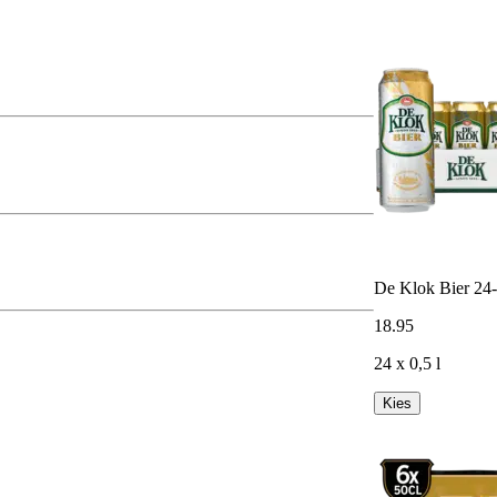
De Klok Bier 24
18
.
95
24 x 0,5 l
Kies