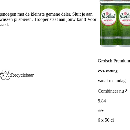
genoegen met de kleinste gemene deler. Sluit je aan
rwassen pilsbieren. Trooper staat aan jouw kant! Voor
aakt.
Grolsch Premium 
25% korting
Recyclebaar
vanaf maandag
Combineer nu
5
.
84
7
.
79
6 x 50 cl