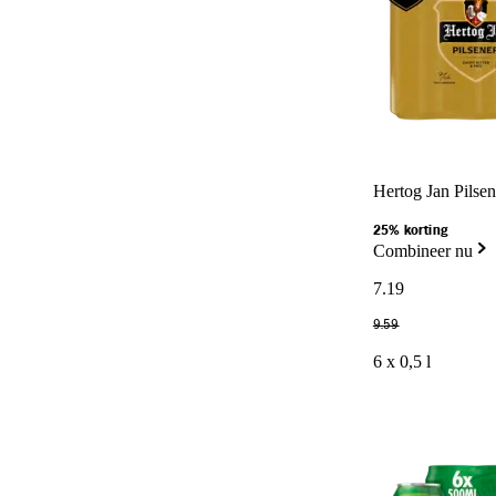
Hertog Jan Pilsen
25% korting
Combineer nu
7
.
19
9
.
59
6 x 0,5 l