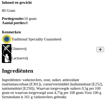
Inhoud en gewicht
80 Gram
Portiegrootte:
10 gram
Aantal porties:
8
Kenmerken
Traditional Speciality Guaranteed
Glutenvrij
Lactosevrij
Ingrediënten
Ingrediënten: varkensvlees, zout, suiker, antioxidant
(natriumascorbaat [E301]), conserveermiddel (kaliumnitraat [E252],
natriumnitriet [E250]). Waarvan toegevoegde suikers 0,5g per 100
gram en waarvan toegevoegd zout 4,75g per 100 gram Voor 100 g
Serranoham is 161 g varkensvlees gebruikt.