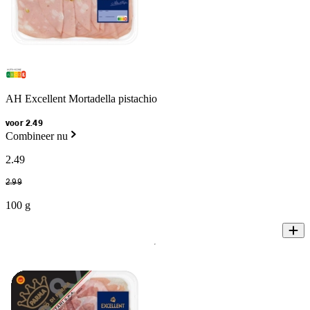
AH Excellent Mortadella pistachio
voor 2.49
Combineer nu
2
.
49
2
.
99
100 g