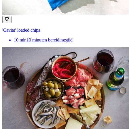
'Caviar' loaded chips
10
min
10 minuten bereidingstijd