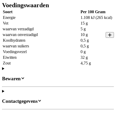
Voedingswaarden
Soort
Per 100 Gram
Energie
1.108 kJ (265 kcal)
Vet
15 g
waarvan verzadigd
5 g
waarvan onverzadigd
10 g
Koolhydraten
0,5 g
waarvan suikers
0,5 g
Voedingsvezel
0 g
Eiwitten
32 g
Zout
4,75 g
Bewaren
Contactgegevens