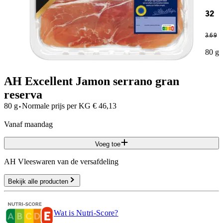
32
3
.
69
80 g
AH Excellent Jamon serrano gran
reserva
·
80 g
Normale prijs per
KG
€
46,13
vanaf maandag
Voeg toe
AH Vleeswaren van de versafdeling
Bekijk alle producten
Wat is Nutri-Score?