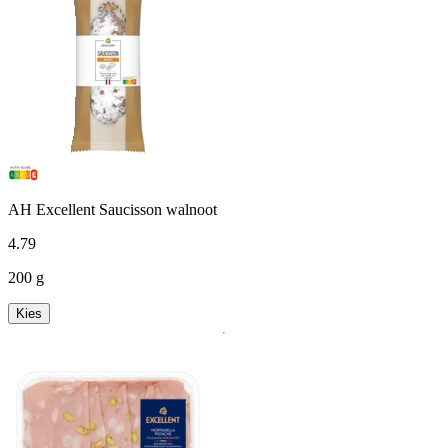
AH Excellent Saucisson walnoot
4
.
79
200 g
Kies