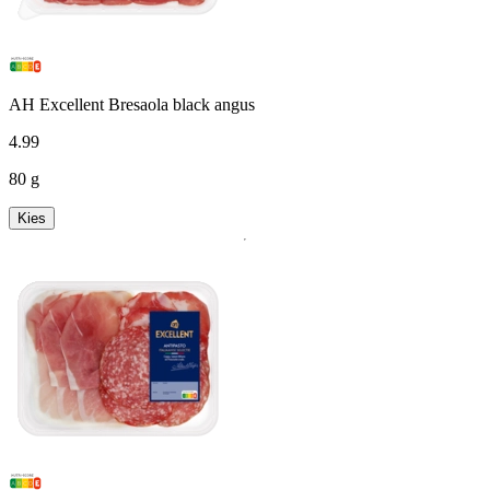
AH Excellent Bresaola black angus
4
.
99
80 g
Kies