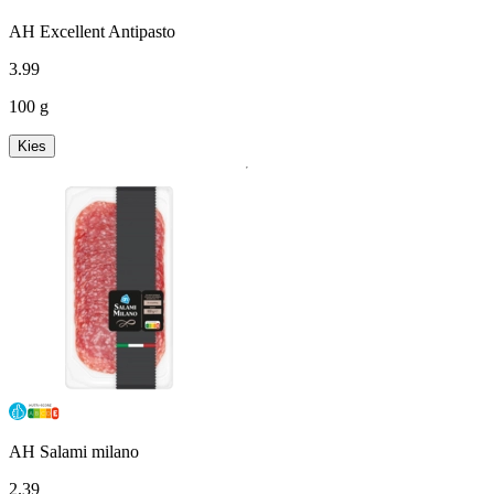
AH Excellent Antipasto
3
.
99
100 g
Kies
AH Salami milano
2
.
39