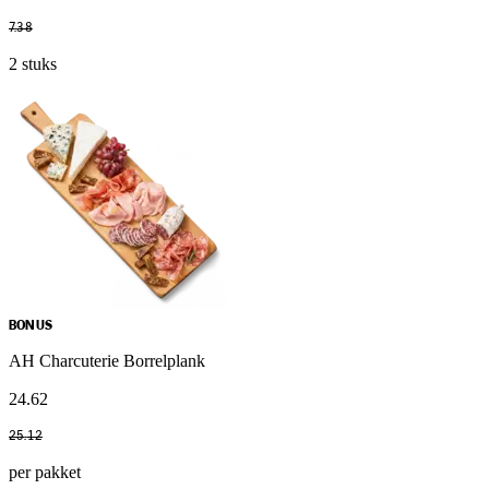
7
.
38
2 stuks
BONUS
AH Charcuterie Borrelplank
24
.
62
25
.
12
per pakket