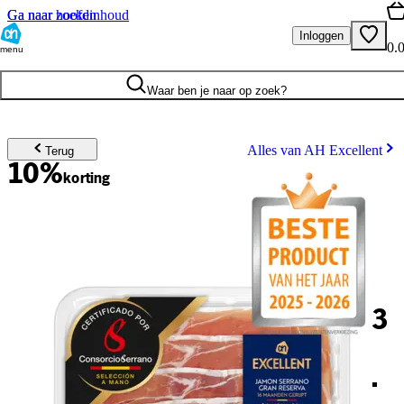
Ga naar hoofdinhoud
Ga naar zoeken
Inloggen
0.
menu
Waar ben je naar op zoek?
Alles van AH Excellent
Terug
10%
korting
3
.