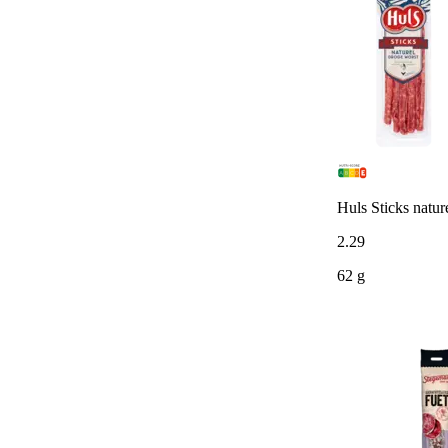
Huls Sticks natur
2
.
29
62 g