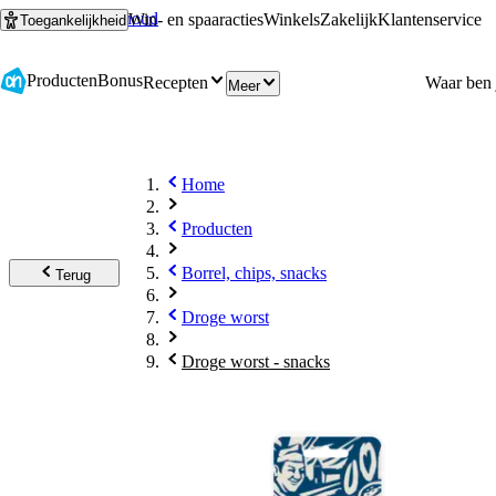
Ga naar hoofdinhoud
Ga naar zoeken
Win- en spaaracties
Winkels
Zakelijk
Klantenservice
Toegankelijkheid
Producten
Bonus
Recepten
Meer
Home
Producten
Borrel, chips, snacks
Terug
Droge worst
Droge worst - snacks