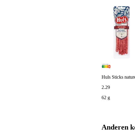
Huls Sticks natur
2
.
29
62 g
Anderen k