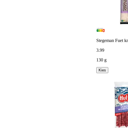
Stegeman Fuet kn
3
.
99
130 g
Kies