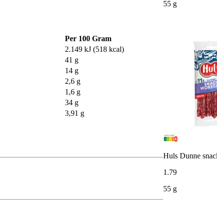
55 g
Per 100 Gram
2.149 kJ (518 kcal)
41 g
14 g
2,6 g
1,6 g
34 g
3,91 g
Huls Dunne snack
1
.
79
55 g