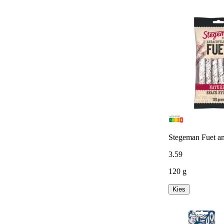
Stegeman Fuet am
3
.
59
120 g
Kies