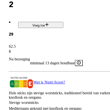
2
.
Voeg toe
29
62.5
g
Na bezorging
minimaal 13 dagen houdbaar
Wat is Nutri-Score?
Huls sticks zijn stevige worststicks, traditioneel bereid van var
knoflook en oregano.
Stevige worststicks
Mediterraans gekruid met knoflook en oregano