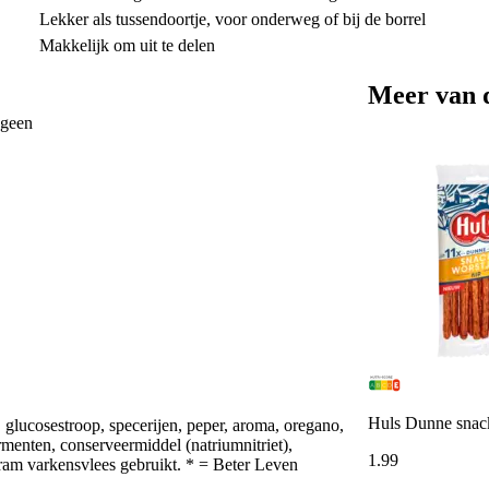
Lekker als tussendoortje, voor onderweg of bij de borrel
Makkelijk om uit te delen
Meer van 
ageen
Huls Dunne snack
, glucosestroop, specerijen, peper, aroma, oregano,
ermenten, conserveermiddel (natriumnitriet),
1
.
99
ram varkensvlees gebruikt. * = Beter Leven