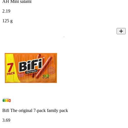
AH Mini salami
2
.
19
125 g
Bifi The original 7-pack family pack
3
.
69