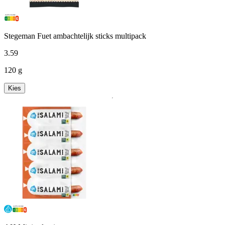
Stegeman Fuet ambachtelijk sticks multipack
3
.
59
120 g
Kies