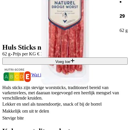
29
62 g
Huls Sticks naturel
·
62 g
Prijs per
KG
€
36,64
Voeg toe
Wat is Nutri-Score?
Huls sticks zijn stevige worststicks, traditioneel bereid van
varkensvlees, met daaraan toegevoegd een heerlijk mengsel van
verschillende kruiden.
Lekker en snel als tussendoortje, snack of bij de borrel
Makkelijk om uit te delen
Stevige bite