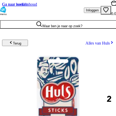
Ga naar hoofdinhoud
Ga naar zoeken
Inloggen
0.
menu
Waar ben je naar op zoek?
Alles van Huls
Terug
2
.