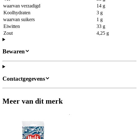
waarvan verzadigd
14 g
Koolhydraten
3 g
waarvan suikers
1 g
Eiwitten
33 g
Zout
4,25 g
Bewaren
Contactgegevens
Meer van dit merk