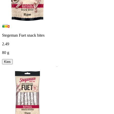
Stegeman Fuet snack bites
2
.
49
80 g
Kies