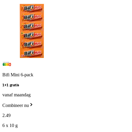
Bifi Mini 6-pack
1+1 gratis
vanaf maandag
Combineer nu
2
.
49
6 x 10 g