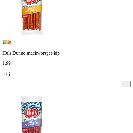
Huls Dunne snackworstjes kip
1
.
99
55 g