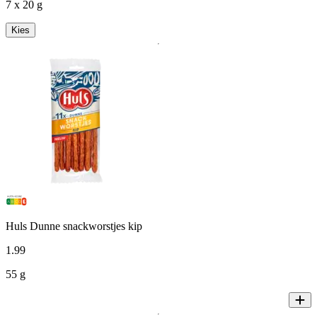
7 x 20 g
Kies
Huls Dunne snackworstjes kip
1
.
99
55 g