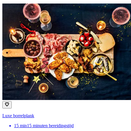
Luxe borrelplank
15
min
15 minuten bereidingstijd