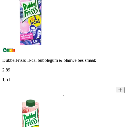
DubbelFrisss 1kcal bubblegum & blauwe bes smaak
2
.
89
1,5 l