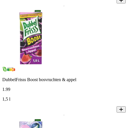
DubbelFrisss Boost bosvruchten & appel
1
.
99
1,5 l