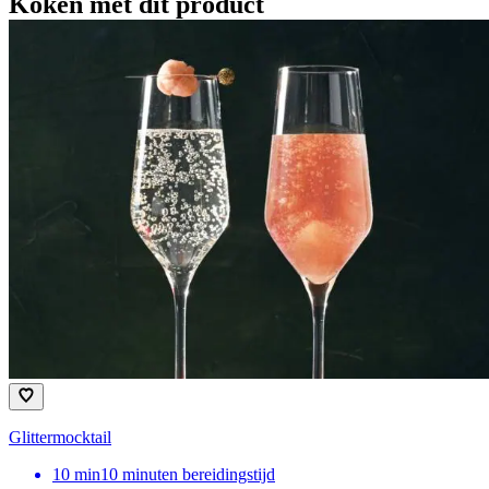
Koken met dit product
Glittermocktail
10
min
10 minuten bereidingstijd