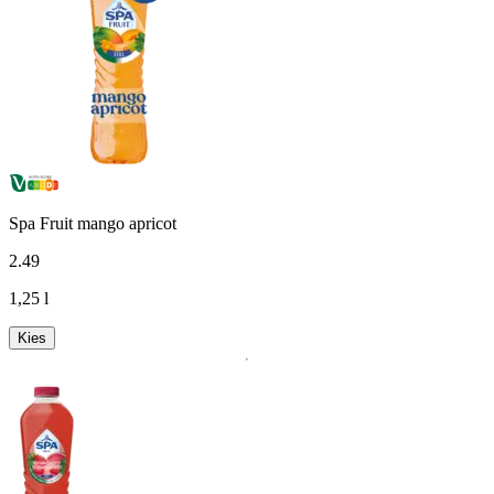
Spa Fruit mango apricot
2
.
49
1,25 l
Kies