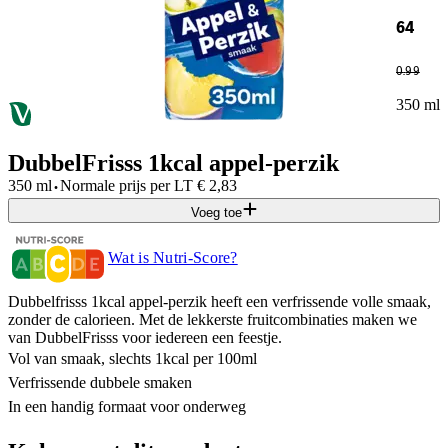
64
0
.
99
350 ml
DubbelFrisss 1kcal appel-perzik
·
350 ml
Normale prijs per
LT
€
2,83
Voeg toe
Wat is Nutri-Score?
Dubbelfrisss 1kcal appel-perzik heeft een verfrissende volle smaak,
zonder de calorieen. Met de lekkerste fruitcombinaties maken we
van DubbelFrisss voor iedereen een feestje.
Vol van smaak, slechts 1kcal per 100ml
Verfrissende dubbele smaken
In een handig formaat voor onderweg