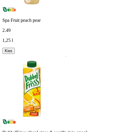
Spa Fruit peach pear
2
.
49
1,25 l
Kies