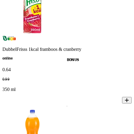
DubbelFrisss 1kcal framboos & cranberry
online
BONUS
0
.
64
0
.
99
350 ml