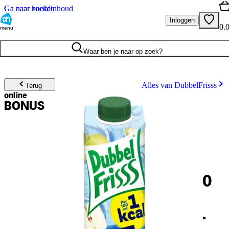
Ga naar hoofdinhoud
Ga naar zoeken
Inloggen
0.
menu
Waar ben je naar op zoek?
Alles van DubbelFrisss
Terug
online
BONUS
0
.