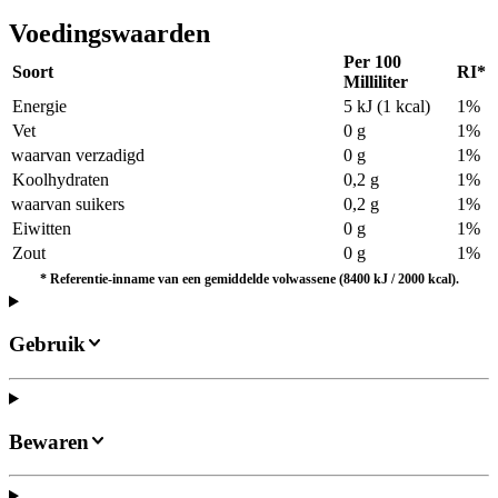
Voedingswaarden
Per 100
Soort
RI*
Milliliter
Energie
5 kJ (1 kcal)
1%
Vet
0 g
1%
waarvan verzadigd
0 g
1%
Koolhydraten
0,2 g
1%
waarvan suikers
0,2 g
1%
Eiwitten
0 g
1%
Zout
0 g
1%
* Referentie-inname van een gemiddelde volwassene (8400 kJ / 2000 kcal).
Gebruik
Bewaren