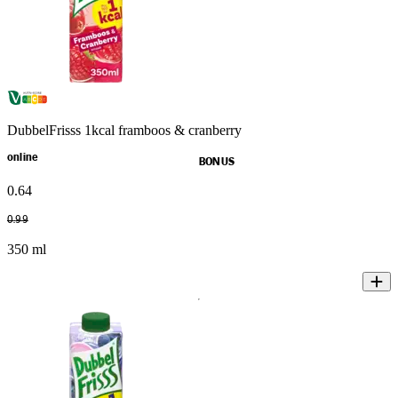
DubbelFrisss 1kcal framboos & cranberry
online
BONUS
0
.
64
0
.
99
350 ml