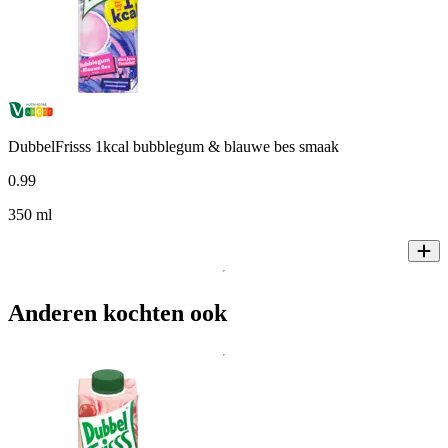
DubbelFrisss 1kcal bubblegum & blauwe bes smaak
0
.
99
350 ml
Anderen kochten ook