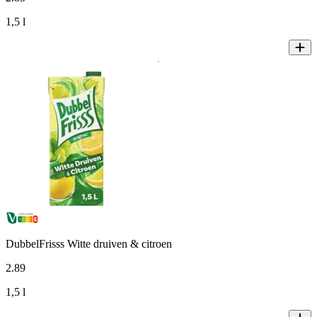
1,5 l
DubbelFrisss Witte druiven & citroen
2
.
89
1,5 l