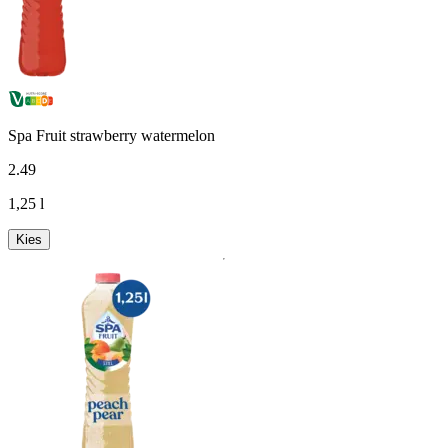
Spa Fruit strawberry watermelon
2
.
49
1,25 l
Kies