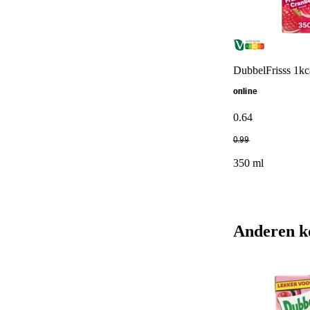
DubbelFrisss 1kc
online
0
.
64
0
.
99
350 ml
Anderen k