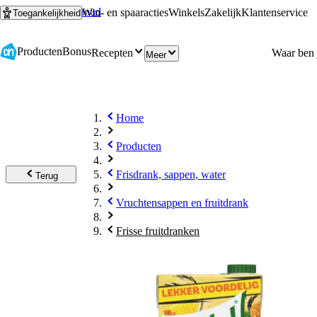
Ga naar hoofdinhoud
Ga naar zoeken
Win- en spaaracties
Winkels
Zakelijk
Klantenservice
Toegankelijkheid
Producten
Bonus
Recepten
Meer
Home
Producten
Frisdrank, sappen, water
Terug
Vruchtensappen en fruitdrank
Frisse fruitdranken