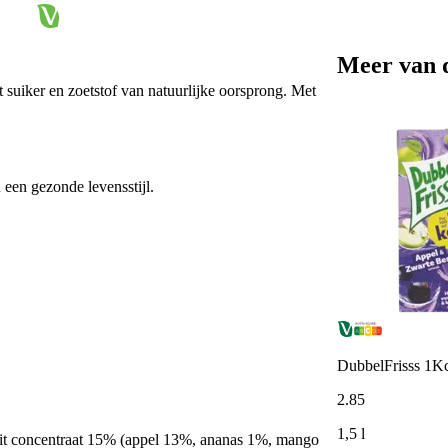
Meer van 
 suiker en zoetstof van natuurlijke oorsprong. Met
 een gezonde levensstijl.
DubbelFrisss 1Kc
2
.
85
1,5 l
 uit concentraat 15% (appel 13%, ananas 1%, mango