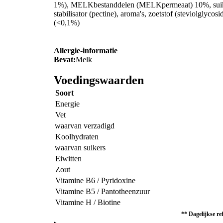
1%), MELKbestanddelen (MELKpermeaat) 10%, suike
stabilisator (pectine), aroma's, zoetstof (steviolglyco
(<0,1%)
Allergie-informatie
Bevat:
Melk
Voedingswaarden
Soort
Energie
Vet
waarvan verzadigd
Koolhydraten
waarvan suikers
Eiwitten
Zout
Vitamine B6 / Pyridoxine
Vitamine B5 / Pantotheenzuur
Vitamine H / Biotine
** Dagelijkse re