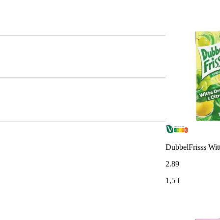
DubbelFrisss Witt
2
.
89
1,5 l