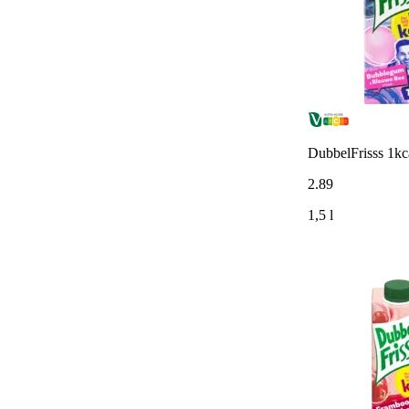
DubbelFrisss 1k
2
.
89
1,5 l