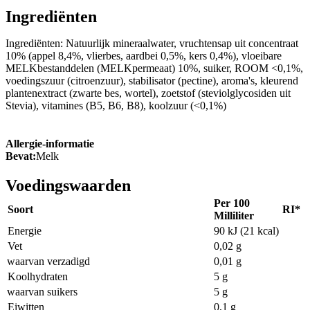
Ingrediënten
Ingrediënten: Natuurlijk mineraalwater, vruchtensap uit concentraat
10% (appel 8,4%, vlierbes, aardbei 0,5%, kers 0,4%), vloeibare
MELKbestanddelen (MELKpermeaat) 10%, suiker, ROOM <0,1%,
voedingszuur (citroenzuur), stabilisator (pectine), aroma's, kleurend
plantenextract (zwarte bes, wortel), zoetstof (steviolglycosiden uit
Stevia), vitamines (B5, B6, B8), koolzuur (<0,1%)
Allergie-informatie
Bevat:
Melk
Voedingswaarden
Per 100
Soort
RI*
Milliliter
Energie
90 kJ (21 kcal)
Vet
0,02 g
waarvan verzadigd
0,01 g
Koolhydraten
5 g
waarvan suikers
5 g
Eiwitten
0,1 g