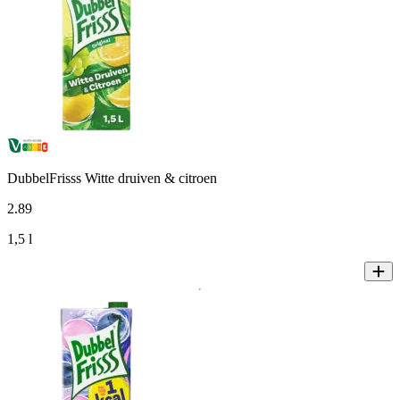
DubbelFrisss Witte druiven & citroen
2
.
89
1,5 l