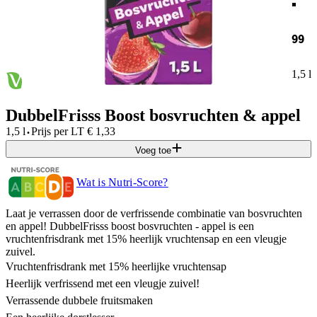
99
1,5 l
DubbelFrisss Boost bosvruchten & appel
·
1,5 l
Prijs per
LT
€
1,33
Voeg toe
Wat is Nutri-Score?
Laat je verrassen door de verfrissende combinatie van bosvruchten
en appel! DubbelFrisss boost bosvruchten - appel is een
vruchtenfrisdrank met 15% heerlijk vruchtensap en een vleugje
zuivel.
Vruchtenfrisdrank met 15% heerlijke vruchtensap
Heerlijk verfrissend met een vleugje zuivel!
Verrassende dubbele fruitsmaken