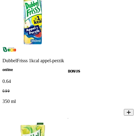
DubbelFrisss 1kcal appel-perzik
online
BONUS
0
.
64
0
.
99
350 ml