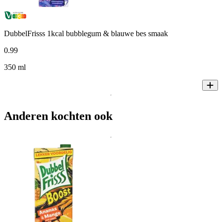
DubbelFrisss 1kcal bubblegum & blauwe bes smaak
0
.
99
350 ml
Anderen kochten ook