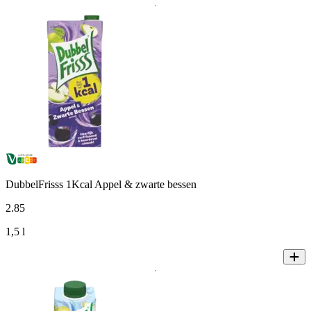
DubbelFrisss 1Kcal Appel & zwarte bessen
2
.
85
1,5 l