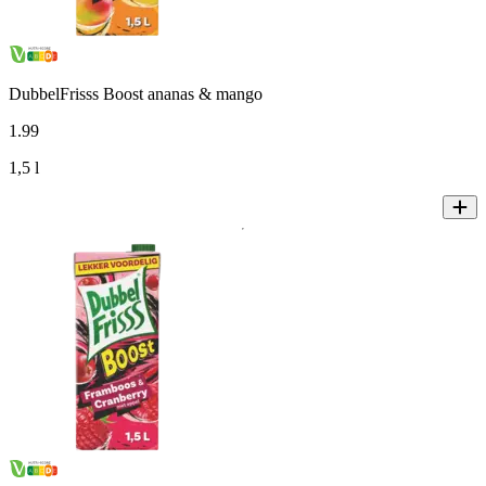
DubbelFrisss Boost ananas & mango
1
.
99
1,5 l