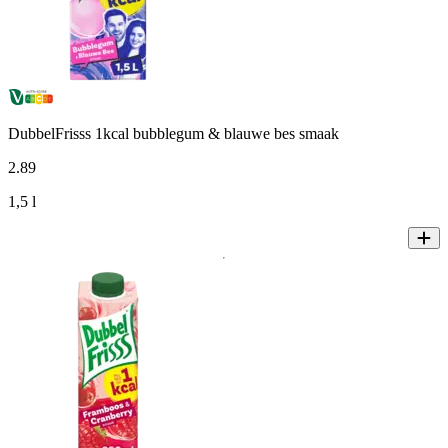
DubbelFrisss 1kcal bubblegum & blauwe bes smaak
2
.
89
1,5 l