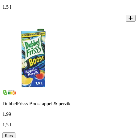
1,5 l
DubbelFrisss Boost appel & perzik
1
.
99
1,5 l
Kies