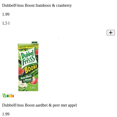
DubbelFrisss Boost framboos & cranberry
1
.
99
1,5 l
DubbelFrisss Boost aardbei & peer met appel
1
.
99