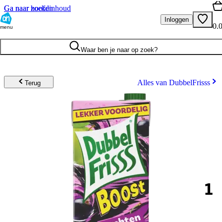
Ga naar hoofdinhoud
Ga naar zoeken
Inloggen
0.
menu
Waar ben je naar op zoek?
Alles van DubbelFrisss
Terug
1
.