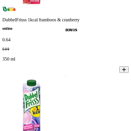
DubbelFrisss 1kcal framboos & cranberry
online
BONUS
0
.
64
0
.
99
350 ml