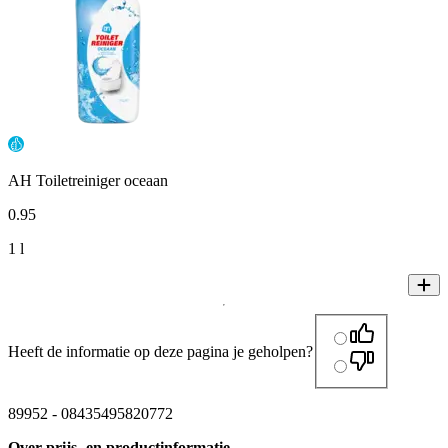
AH Toiletreiniger oceaan
0
.
95
1 l
Heeft de informatie op deze pagina je geholpen?
89952
-
08435495820772
Over prijs- en productinformatie