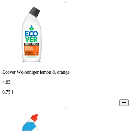
Ecover Wc-reiniger lemon & orange
4
.
85
0,75 l