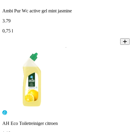
Ambi Pur Wc active gel mint jasmine
3
.
79
0,75 l
AH Eco Toiletreiniger citroen