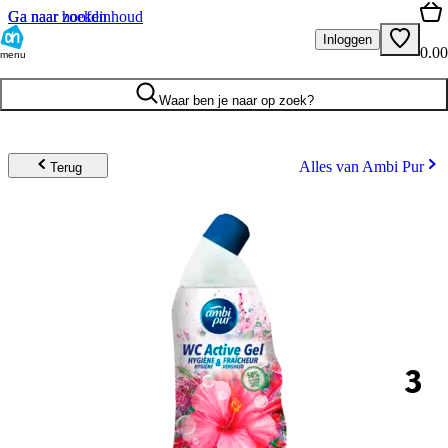
Ga naar hoofdinhoud
Ga naar zoeken
Inloggen
0.00
menu
Waar ben je naar op zoek?
Alles van Ambi Pur
Terug
3
.