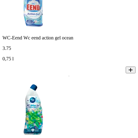
WC-Eend Wc eend action gel ocean
3
.
75
0,75 l