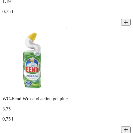
1
.
19
0,75 l
WC-Eend Wc eend action gel pine
3
.
75
0,75 l