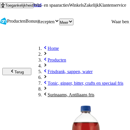
Ga naar hoofdinhoud
Ga naar zoeken
Win- en spaaracties
Winkels
Zakelijk
Klantenservice
Toegankelijkheid
Producten
Bonus
Recepten
Meer
Home
Producten
Frisdrank, sappen, water
Terug
Tonic, ginger, bitter, crafts en speciaal fris
Surinaams, Antiliaans fris