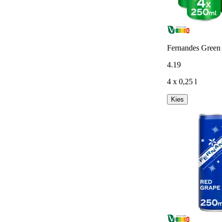
Fernandes Green
4
.
19
4 x 0,25 l
Kies