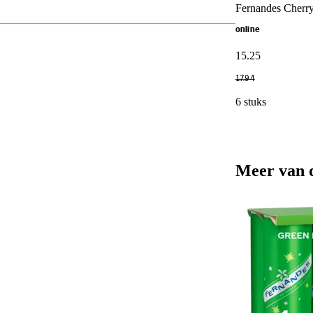
Fernandes Cherry
online
15
.
25
17
.
94
6 stuks
Meer van 