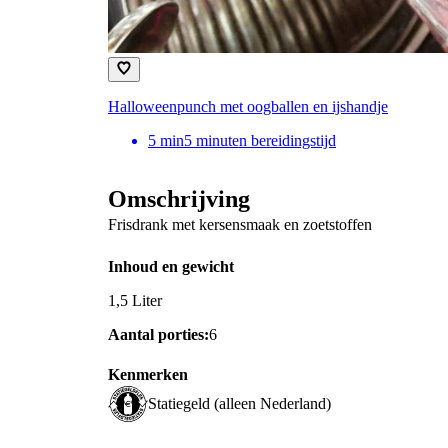
Halloweenpunch met oogballen en ijshandje
5
min
5 minuten bereidingstijd
Omschrijving
Frisdrank met kersensmaak en zoetstoffen
Inhoud en gewicht
1,5 Liter
Aantal porties:
6
Kenmerken
Statiegeld (alleen Nederland)