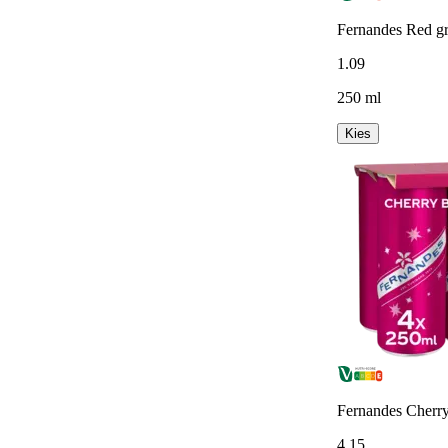
Fernandes Red g
1
.
09
250 ml
Kies
Fernandes Cherry
4
.
15