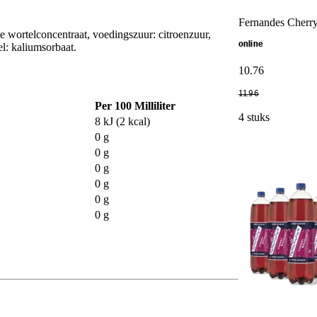
Fernandes Cherry
 wortelconcentraat, voedingszuur: citroenzuur,
online
l: kaliumsorbaat.
10
.
76
11
.
96
Per 100 Milliliter
4 stuks
8 kJ (2 kcal)
0 g
0 g
0 g
0 g
0 g
0 g