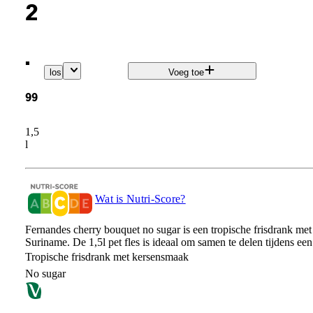
2
.
los
Voeg toe
99
1,5
l
Wat is Nutri-Score?
Fernandes cherry bouquet no sugar is een tropische frisdrank me
Suriname. De 1,5l pet fles is ideaal om samen te delen tijdens een
Tropische frisdrank met kersensmaak
No sugar