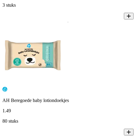
3 stuks
AH Beregoede baby lotiondoekjes
1
.
49
80 stuks