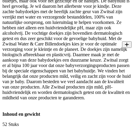
billetjes, maar ook voor het gezichtje en de handjes. De babyhuid is
heel gevoelig. Je wil daarom het allerbeste voor je kindje. Deze
zachte babydoekjes met de heerlijk zachte geur van Zwitsal zijn
verrijkt met water en verzorgende bestanddelen, 100% van
natuurlijke oorsprong, om luieruitslag te helpen voorkomen. Ze
hebben niet alleen een huidvriendelijke pH, maar zijn ook
alcoholvrij. De vochtige doekjes zijn bovendien dermatologisch
getest en dus zeer geschikt voor de gevoelige babyhuid. Met de
Zwitsal Water & Care Billendoekjes kies je voor de optimale
verzorging voor je kleintje en de planeet. De doekjes zijn namelijk
biologisch afbreekbaar en plasticvrij. Daarmee maak je met de
aankoop van deze babydoekjes een duurzame keuze. Zwitsal zorgt
er al bijna 100 jaar voor dat onze babyverzorgingsproducten passen
bij de speciale eigenschappen van het babyhuidje. We vinden het
belangrijk dat onze producten mild, veilig en zacht zijn voor de huid
van je baby. Daarom besteden we veel aandacht aan de kwaliteit
van onze producten. Alle Zwitsal producten zijn mild, pH-
huidvriendelijk en worden dermatologisch getest om de kwaliteit en
mildheid van onze producten te garanderen.
Inhoud en gewicht
52 Stuks