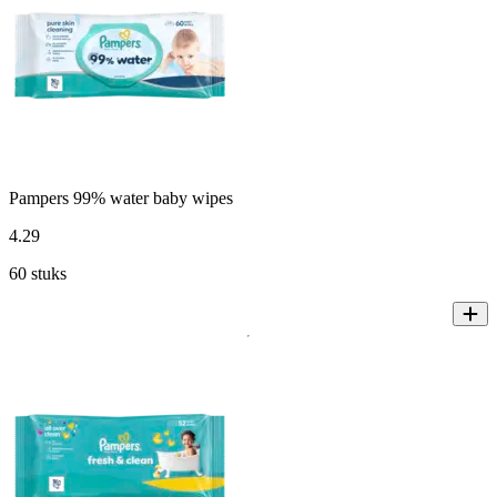
Pampers 99% water baby wipes
4
.
29
60 stuks