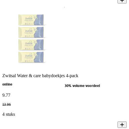
Zwitsal Water & care babydoekjes 4-pack
online
30% volume voordeel
9
.
77
13
.
96
4 stuks