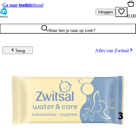
Ga naar hoofdinhoud
Ga naar zoeken
Inloggen
0.00
menu
Waar ben je naar op zoek?
Alles van Zwitsal
Terug
3
.