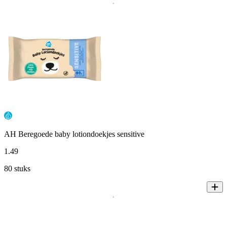
AH Beregoede baby lotiondoekjes sensitive
1
.
49
80 stuks