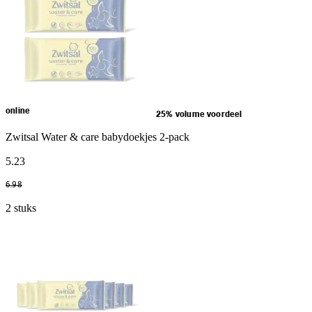
online
25% volume voordeel
Zwitsal Water & care babydoekjes 2-pack
5
.
23
6
.
98
2 stuks