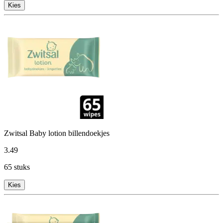
Kies
Zwitsal Baby lotion billendoekjes
3
.
49
65 stuks
Kies