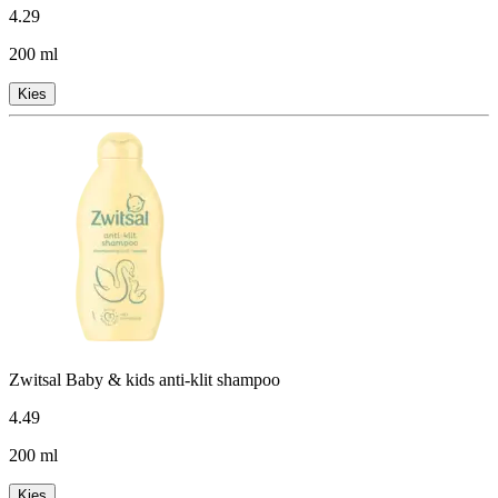
4
.
29
200 ml
Kies
Zwitsal Baby & kids anti-klit shampoo
4
.
49
200 ml
Kies