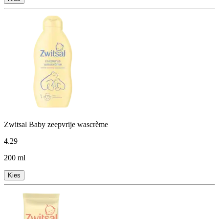
Zwitsal Baby zeepvrije wascrème
4
.
29
200 ml
Kies