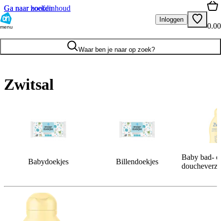
Ga naar hoofdinhoud
Ga naar zoeken
Inloggen
0.00
menu
Waar ben je naar op zoek?
Zwitsal
Baby bad- e
Babydoekjes
Billendoekjes
doucheverzo