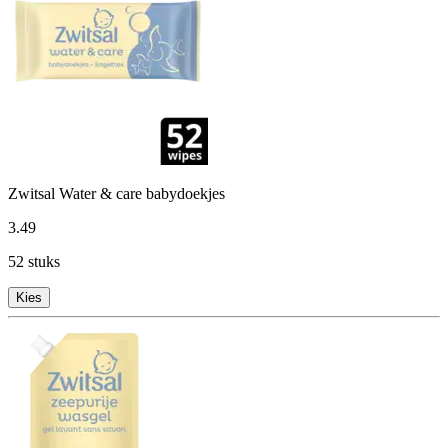
Zwitsal Water & care babydoekjes
3
.
49
52 stuks
Kies