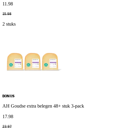
11
.
98
15
.
98
2 stuks
BONUS
AH Goudse extra belegen 48+ stuk 3-pack
17
.
98
23
.
97