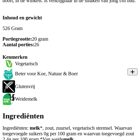
hoort, in de winkels. Is verkrijgbaar in de smaken van jong t/m oud.
Inhoud en gewicht
526 Gram
Portiegrootte:
20 gram
Aantal porties:
26
Kenmerken
Vegetarisch
Beter voor Koe, Natuur & Boer
Glutenvrij
Weidemelk
Ingrediënten
Ingrediënten:
melk
*, zout, zuursel, vegetarisch stremsel. Waarvan
toegevoegde suikers 0g per 100 gram en waarvan toegevoegd zout
2,4g per 100 gram *Van weide
melk
.