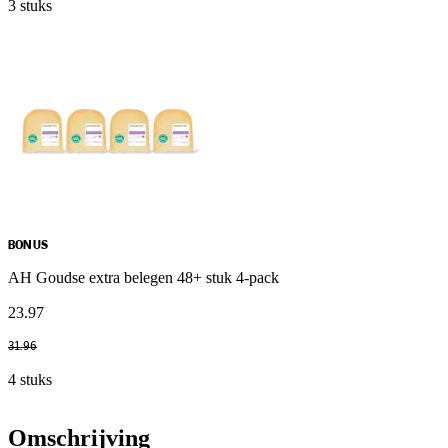
3 stuks
BONUS
AH Goudse extra belegen 48+ stuk 4-pack
23
.
97
31
.
96
4 stuks
Omschrijving