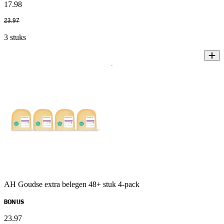
17
.
98
23
.
97
3 stuks
AH Goudse extra belegen 48+ stuk 4-pack
BONUS
23
.
97