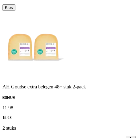
Kies
AH Goudse extra belegen 48+ stuk 2-pack
BONUS
11
.
98
15
.
98
2 stuks