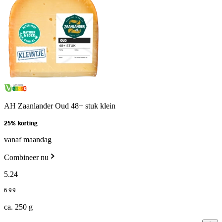
AH Zaanlander Oud 48+ stuk klein
25% korting
vanaf maandag
Combineer nu
5
.
24
6
.
99
ca. 250 g