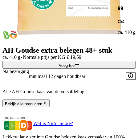
99
7
.
99
ca. 410 g
AH Goudse extra belegen 48+ stuk
·
ca. 410 g
Normale prijs per
KG
€
19,59
Voeg toe
Na bezorging
minimaal 12 dagen houdbaar
Alle AH Goudse kaas van de versafdeling
Bekijk alle producten
Wat is Nutri-Score?
Lekkere lang gerijpte Goudse belegen kaas gemaakt van 100%