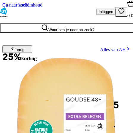
Ga naar hoofdinhoud
Ga naar zoeken
Inloggen
0.
menu
Waar ben je naar op zoek?
Alles van AH
Terug
25%
korting
5
.