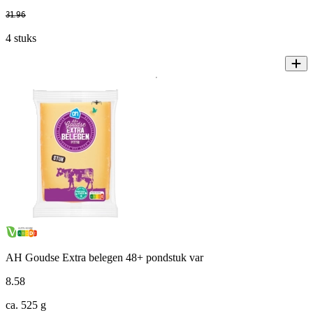
31
.
96
4 stuks
AH Goudse Extra belegen 48+ pondstuk var
8
.
58
ca. 525 g