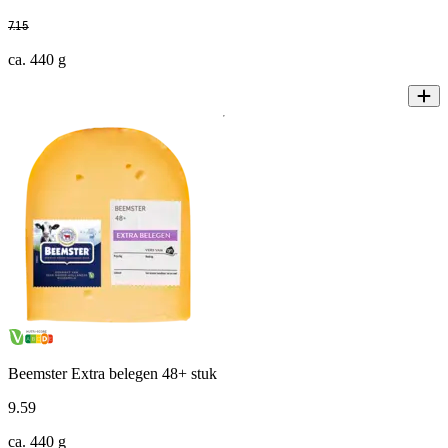
7
.
15
ca. 440 g
Beemster Extra belegen 48+ stuk
9
.
59
ca. 440 g