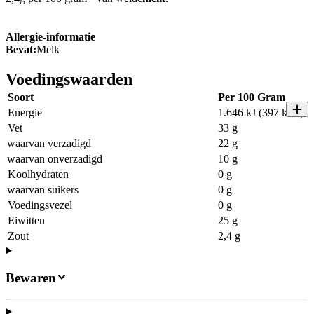
Allergie-informatie
Bevat:
Melk
Voedingswaarden
Soort
Per 100 Gram
Energie
1.646 kJ (397 kcal)
Vet
33 g
waarvan verzadigd
22 g
waarvan onverzadigd
10 g
Koolhydraten
0 g
waarvan suikers
0 g
Voedingsvezel
0 g
Eiwitten
25 g
Zout
2,4 g
Bewaren