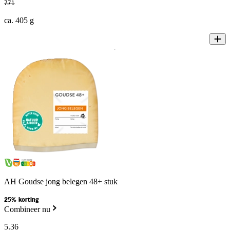
7
.
71
ca. 405 g
AH Goudse jong belegen 48+ stuk
25% korting
Combineer nu
5
.
36