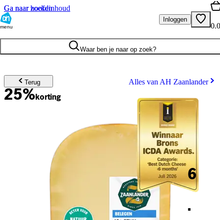
Ga naar hoofdinhoud
Ga naar zoeken
Inloggen
0.
menu
Waar ben je naar op zoek?
Alles van AH Zaanlander
Terug
25%
korting
6
.