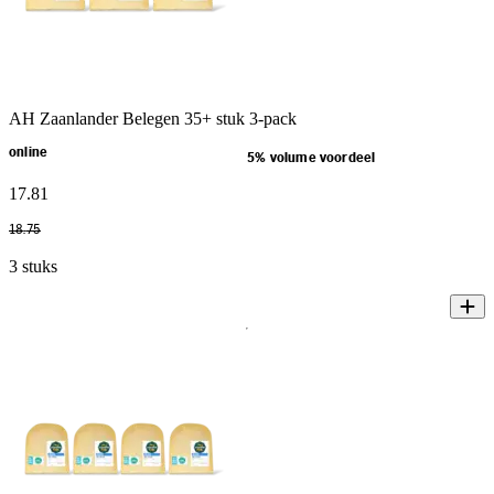
AH Zaanlander Belegen 35+ stuk 3-pack
online
5% volume voordeel
17
.
81
18
.
75
3 stuks