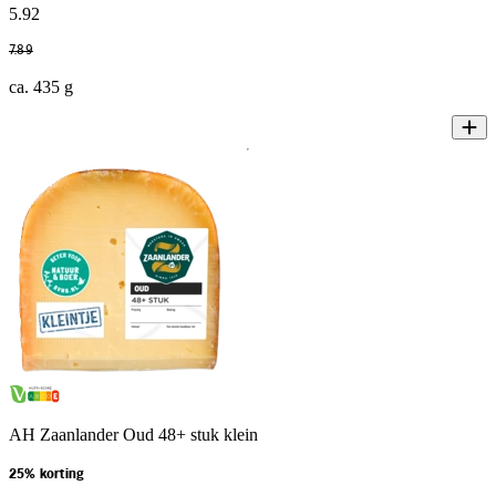
5
.
92
7
.
89
ca. 435 g
AH Zaanlander Oud 48+ stuk klein
25% korting