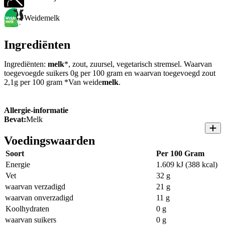
Weidemelk
Ingrediënten
Ingrediënten:
melk
*, zout, zuursel, vegetarisch stremsel. Waarvan
toegevoegde suikers 0g per 100 gram en waarvan toegevoegd zout
2,1g per 100 gram *Van weide
melk
.
Allergie-informatie
Bevat:
Melk
Voedingswaarden
Soort
Per 100 Gram
Energie
1.609 kJ (388 kcal)
Vet
32 g
waarvan verzadigd
21 g
waarvan onverzadigd
11 g
Koolhydraten
0 g
waarvan suikers
0 g