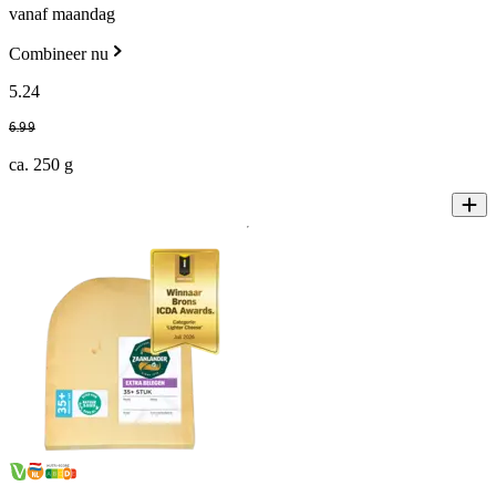
vanaf maandag
Combineer nu
5
.
24
6
.
99
ca. 250 g