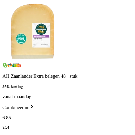
AH Zaanlander Extra belegen 48+ stuk
25% korting
vanaf maandag
Combineer nu
6
.
85
9
.
14