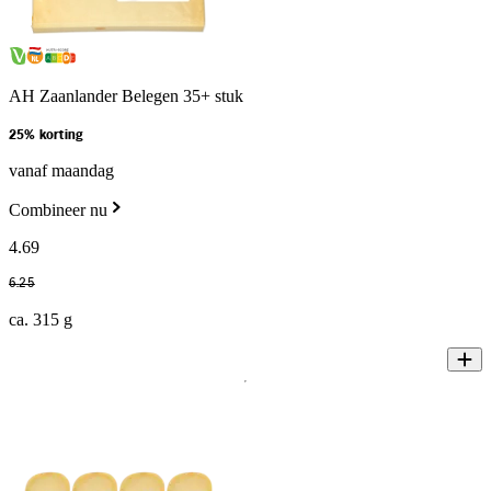
AH Zaanlander Belegen 35+ stuk
25% korting
vanaf maandag
Combineer nu
4
.
69
6
.
25
ca. 315 g