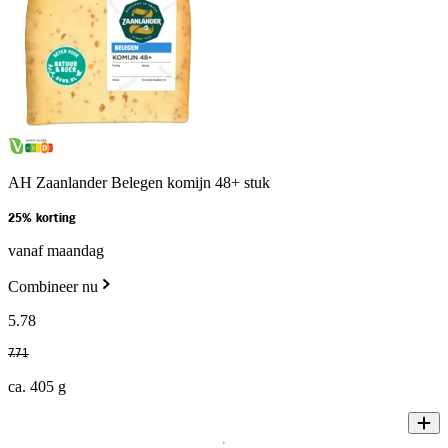
AH Zaanlander Belegen komijn 48+ stuk
25% korting
vanaf maandag
Combineer nu
5
.
78
7
.
71
ca. 405 g