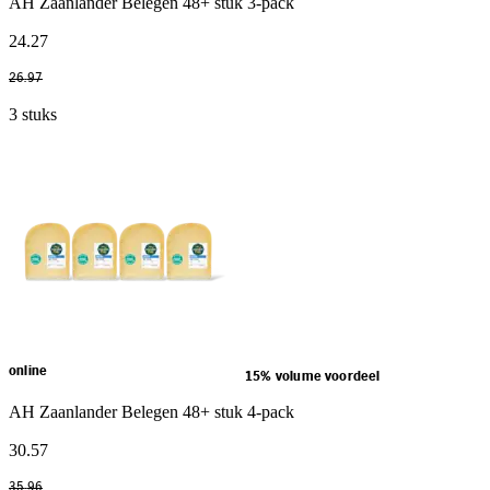
AH Zaanlander Belegen 48+ stuk 3-pack
24
.
27
26
.
97
3 stuks
online
15% volume voordeel
AH Zaanlander Belegen 48+ stuk 4-pack
30
.
57
35
.
96