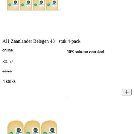
AH Zaanlander Belegen 48+ stuk 4-pack
online
15% volume voordeel
30
.
57
35
.
96
4 stuks