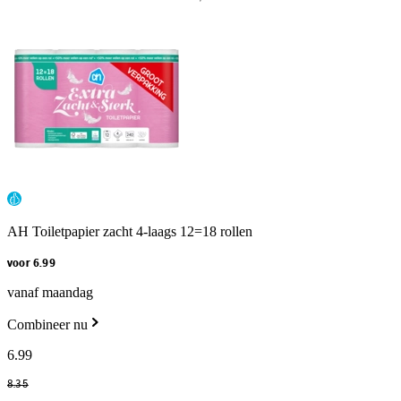
AH Toiletpapier zacht 4-laags 12=18 rollen
voor 6.99
vanaf maandag
Combineer nu
6
.
99
8
.
35