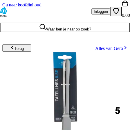
Ga naar hoofdinhoud
Ga naar zoeken
Inloggen
0.00
menu
Waar ben je naar op zoek?
Alles van Gero
Terug
5
.