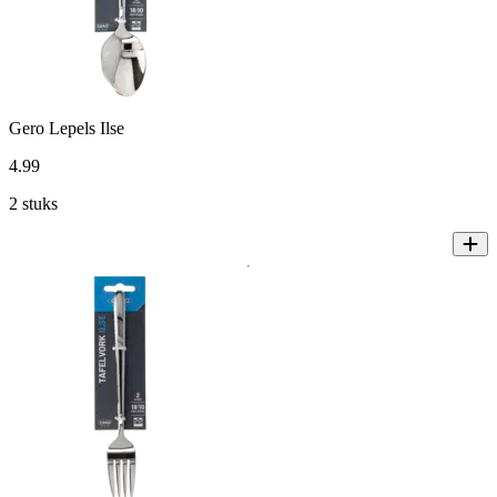
Gero Lepels Ilse
4
.
99
2 stuks