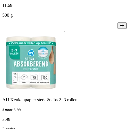
11
.
69
500 g
AH Keukenpapier sterk & abs 2=3 rollen
2 voor 3.99
2
.
99