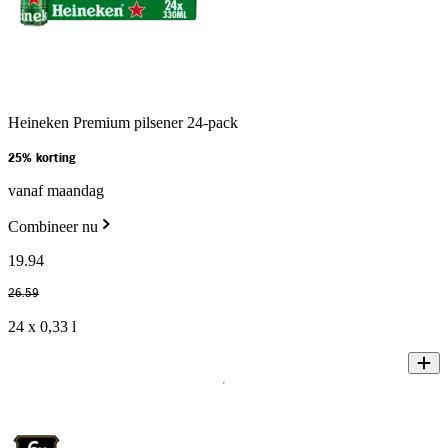
Heineken Premium pilsener 24-pack
25% korting
vanaf maandag
Combineer nu
19
.
94
26
.
59
24 x 0,33 l