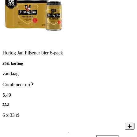
Hertog Jan Pilsener bier 6-pack
25% korting
vandaag
Combineer nu
5
.
49
7
.
32
6 x 33 cl