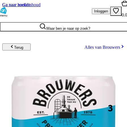
Ga naar hoofdinhoud
Ga naar zoeken
Inloggen
0.
menu
Waar ben je naar op zoek?
Alles van Brouwers
Terug
3
.