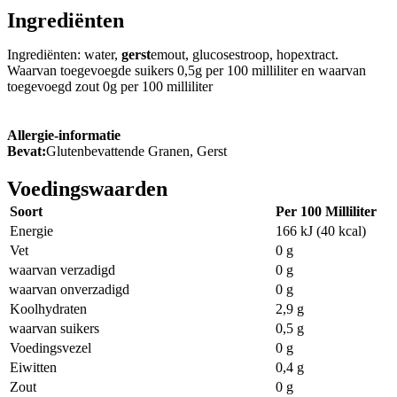
Ingrediënten
Ingrediënten: water,
gerst
emout, glucosestroop, hopextract.
Waarvan toegevoegde suikers 0,5g per 100 milliliter en waarvan
toegevoegd zout 0g per 100 milliliter
Allergie-informatie
Bevat:
Glutenbevattende Granen, Gerst
Voedingswaarden
Soort
Per 100 Milliliter
Energie
166 kJ (40 kcal)
Vet
0 g
waarvan verzadigd
0 g
waarvan onverzadigd
0 g
Koolhydraten
2,9 g
waarvan suikers
0,5 g
Voedingsvezel
0 g
Eiwitten
0,4 g
Zout
0 g