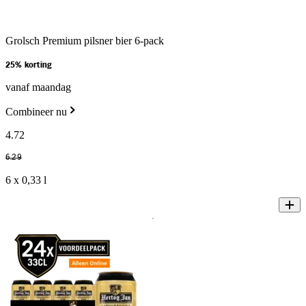
Grolsch Premium pilsner bier 6-pack
25% korting
vanaf maandag
Combineer nu
4
.
72
6
.
29
6 x 0,33 l