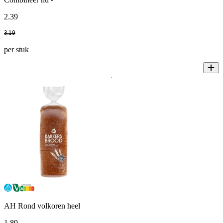
2
.
39
3
.
19
per stuk
AH Rond volkoren heel
1
.
89