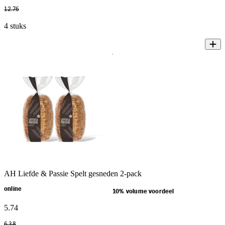
12
.
76
4 stuks
AH Liefde & Passie Spelt gesneden 2-pack
online
10% volume voordeel
5
.
74
6
.
38