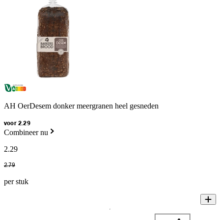
AH OerDesem donker meergranen heel gesneden
voor 2.29
Combineer nu
2
.
29
2
.
79
per stuk