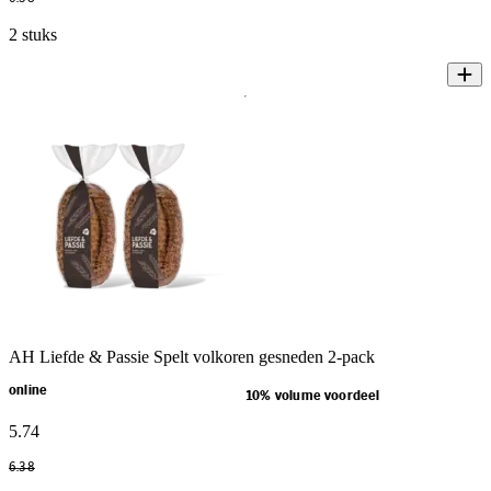
2 stuks
AH Liefde & Passie Spelt volkoren gesneden 2-pack
online
10% volume voordeel
5
.
74
6
.
38