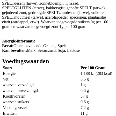
SPELTdesem (tarwe), zonnebloempit, lijnzaad,
SPELTGLUTEN (tarwe), bakkersgist, gepofte SPELT (tarwe),
gejodeerd zout, gedroogde SPELTzuurdesem (tarwe), volkoren
SPELTmoutmeel (tarwe), acerolapoeder, specerijen, plantaardig
eiwit (aardappel, erwt). Waarvan toegevoegde suikers 0g per 100
gram en waarvan toegevoegd zout 1g per 100 gram
Allergie-informatie
Bevat:
Glutenbevattende Granen, Spelt
Kan bevatten:
Melk, Sesamzaad, Soja, Lactose
Voedingswaarden
Soort
Per 100 Gram
Energie
1.188 kJ (283 kcal)
Vet
8,5 g
waarvan verzadigd
1 g
waarvan onverzadigd
6,6 g
Koolhydraten
37 g
waarvan suikers
0,6 g
Voedingsvezel
7,2 g
Eiwitten
11 g