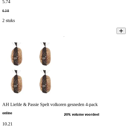
5
.
74
6
.
38
2 stuks
AH Liefde & Passie Spelt volkoren gesneden 4-pack
online
20% volume voordeel
10
.
21