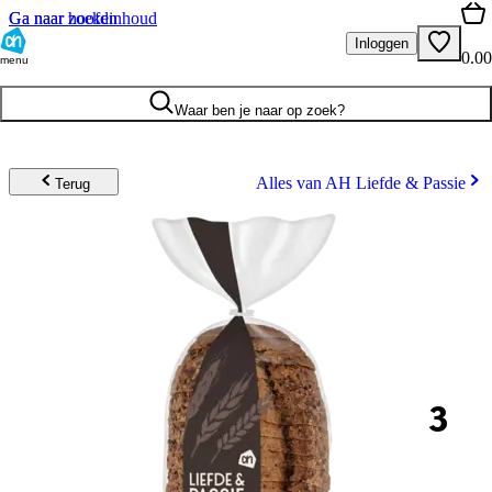
Ga naar hoofdinhoud
Ga naar zoeken
Inloggen
0.00
menu
Waar ben je naar op zoek?
Alles van AH Liefde & Passie
Terug
3
.