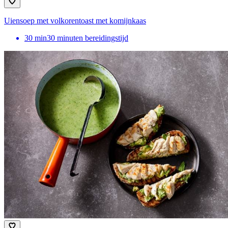
Uiensoep met volkorentoast met komijnkaas
30
min
30 minuten bereidingstijd