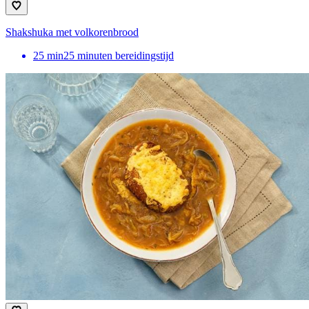
Shakshuka met volkorenbrood
25
min
25 minuten bereidingstijd