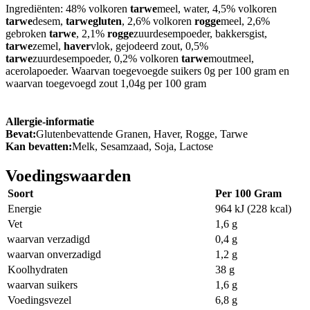
Ingrediënten: 48% volkoren
tarwe
meel, water, 4,5% volkoren
tarwe
desem,
tarwegluten
, 2,6% volkoren
rogge
meel, 2,6%
gebroken
tarwe
, 2,1%
rogge
zuurdesempoeder, bakkersgist,
tarwe
zemel,
haver
vlok, gejodeerd zout, 0,5%
tarwe
zuurdesempoeder, 0,2% volkoren
tarwe
moutmeel,
acerolapoeder. Waarvan toegevoegde suikers 0g per 100 gram en
waarvan toegevoegd zout 1,04g per 100 gram
Allergie-informatie
Bevat:
Glutenbevattende Granen, Haver, Rogge, Tarwe
Kan bevatten:
Melk, Sesamzaad, Soja, Lactose
Voedingswaarden
Soort
Per 100 Gram
Energie
964 kJ (228 kcal)
Vet
1,6 g
waarvan verzadigd
0,4 g
waarvan onverzadigd
1,2 g
Koolhydraten
38 g
waarvan suikers
1,6 g
Voedingsvezel
6,8 g