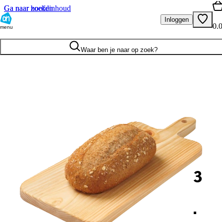
Ga naar hoofdinhoud
Ga naar zoeken
Inloggen
0.
menu
Waar ben je naar op zoek?
3
.