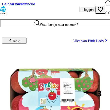
Ga naar hoofdinhoud
Ga naar zoeken
Inloggen
0.
menu
Waar ben je naar op zoek?
Alles van Pink Lady
Terug
3
.