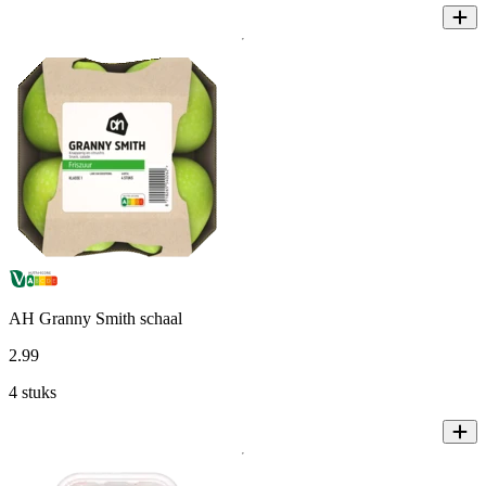
AH Granny Smith schaal
2
.
99
4 stuks