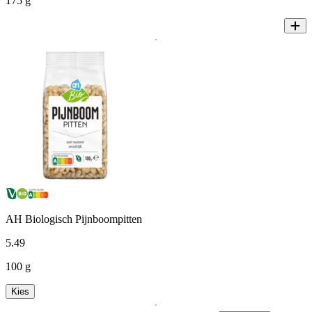
175 g
AH Biologisch Pijnboompitten
5
.
49
100 g
Kies