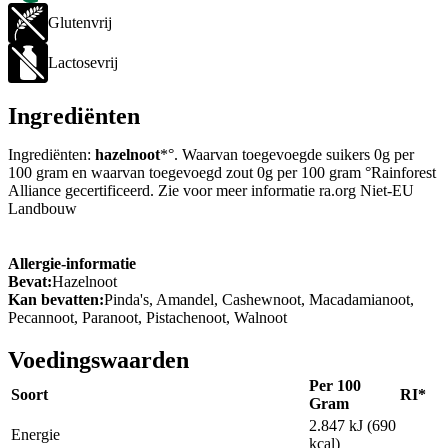
Glutenvrij
Lactosevrij
Ingrediënten
Ingrediënten:
hazelnoot
*°. Waarvan toegevoegde suikers 0g per
100 gram en waarvan toegevoegd zout 0g per 100 gram °Rainforest
Alliance gecertificeerd. Zie voor meer informatie ra.org Niet-EU
Landbouw
Allergie-informatie
Bevat:
Hazelnoot
Kan bevatten:
Pinda's, Amandel, Cashewnoot, Macadamianoot,
Pecannoot, Paranoot, Pistachenoot, Walnoot
Voedingswaarden
Per 100
Soort
RI*
Gram
2.847 kJ (690
Energie
kcal)