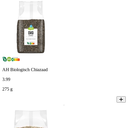
AH Biologisch Chiazaad
3
.
99
275 g