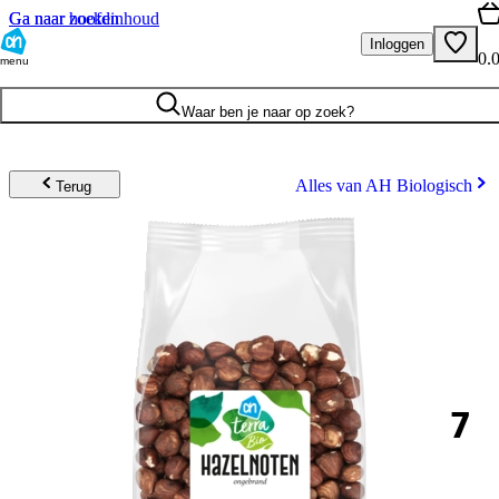
Ga naar hoofdinhoud
Ga naar zoeken
Inloggen
0.
menu
Waar ben je naar op zoek?
Alles van AH Biologisch
Terug
7
.