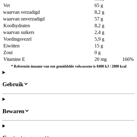
Vet
65 g
waarvan verzadigd
8,2 g
waarvan onverzadigd
57 g
Koolhydraten
8,2 g
waarvan suikers
2,4 g
Voedingsvezel
5,9 g
Eiwitten
15 g
Zout
0 g
Vitamine E
20 mg
166%
*
Referentie-inname van een gemiddelde volwassene is 8400 kJ / 2000 kcal
Gebruik
Bewaren