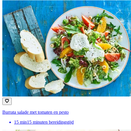
Burrata salade met tomaten en pesto
15
min
15 minuten bereidingstijd