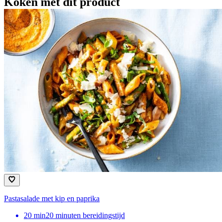
Koken met dit product
Pastasalade met kip en paprika
20
min
20 minuten bereidingstijd