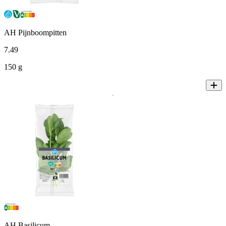
AH Pijnboompitten
7
.
49
150 g
AH Basilicum