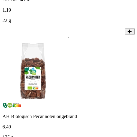
1
.
19
22 g
AH Biologisch Pecannoten ongebrand
6
.
49