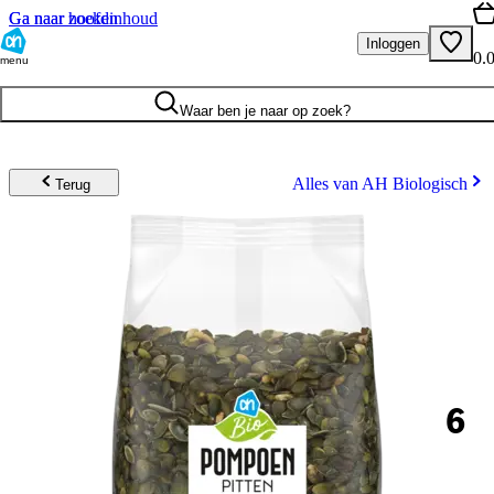
Ga naar hoofdinhoud
Ga naar zoeken
Inloggen
0.
menu
Waar ben je naar op zoek?
Alles van AH Biologisch
Terug
6
.