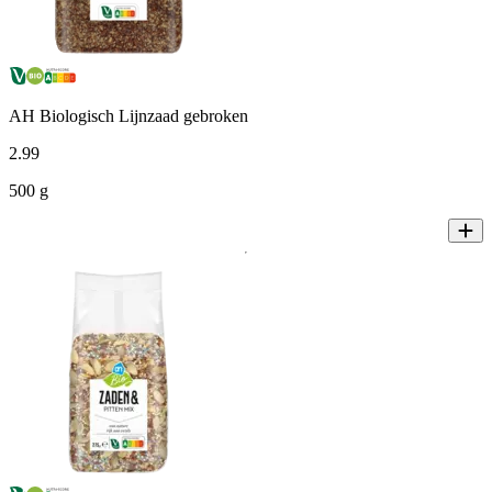
AH Biologisch Lijnzaad gebroken
2
.
99
500 g