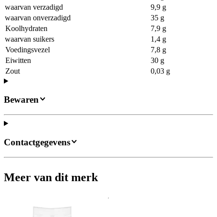
waarvan verzadigd
9,9 g
waarvan onverzadigd
35 g
Koolhydraten
7,9 g
waarvan suikers
1,4 g
Voedingsvezel
7,8 g
Eiwitten
30 g
Zout
0,03 g
Bewaren
Contactgegevens
Meer van dit merk