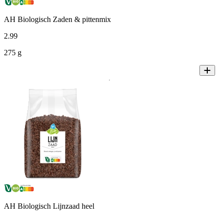
AH Biologisch Zaden & pittenmix
2
.
99
275 g
AH Biologisch Lijnzaad heel