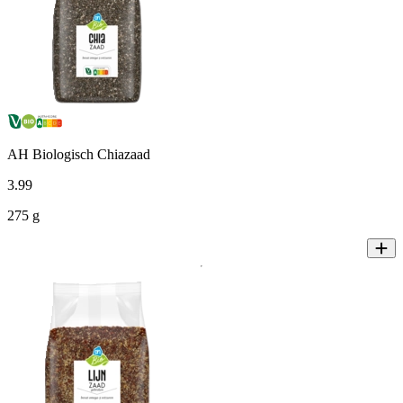
AH Biologisch Chiazaad
3
.
99
275 g