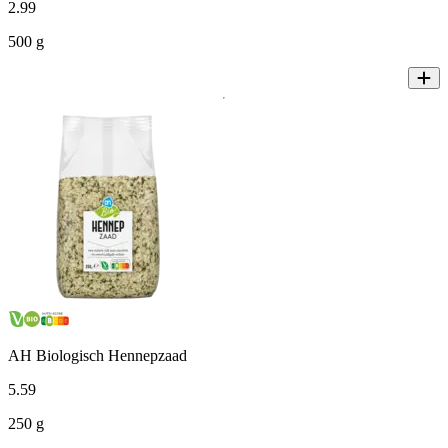
2
.
99
500 g
AH Biologisch Hennepzaad
5
.
59
250 g