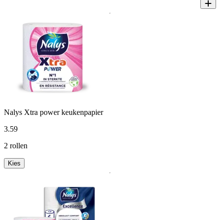
Nalys Xtra power keukenpapier
3
.
59
2 rollen
Kies