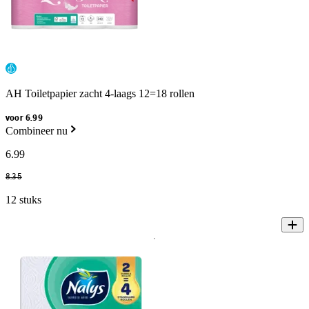
AH Toiletpapier zacht 4-laags 12=18 rollen
voor 6.99
Combineer nu
6
.
99
8
.
35
12 stuks