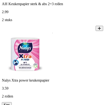
AH Keukenpapier sterk & abs 2=3 rollen
2
.
99
2 stuks
Nalys Xtra power keukenpapier
3
.
59
2 rollen
Kies