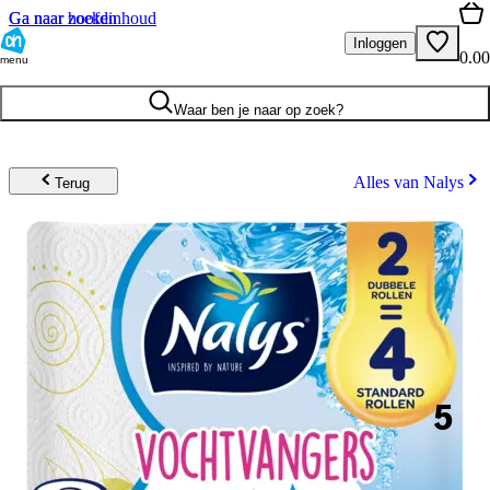
Ga naar hoofdinhoud
Ga naar zoeken
Inloggen
0.00
menu
Waar ben je naar op zoek?
Alles van Nalys
Terug
5
.