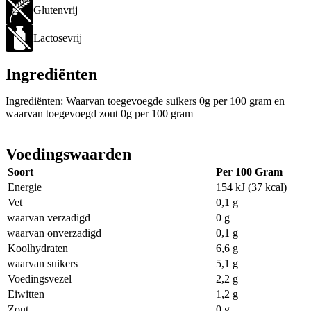
Glutenvrij
Lactosevrij
Ingrediënten
Ingrediënten: Waarvan toegevoegde suikers 0g per 100 gram en
waarvan toegevoegd zout 0g per 100 gram
Voedingswaarden
Soort
Per 100 Gram
Energie
154 kJ (37 kcal)
Vet
0,1 g
waarvan verzadigd
0 g
waarvan onverzadigd
0,1 g
Koolhydraten
6,6 g
waarvan suikers
5,1 g
Voedingsvezel
2,2 g
Eiwitten
1,2 g
Zout
0 g