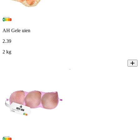
AH Gele uien
2
.
39
2 kg