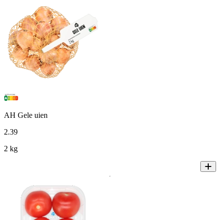
AH Gele uien
2
.
39
2 kg