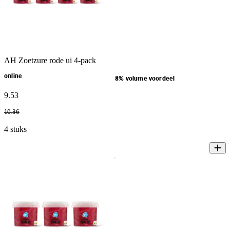
AH Zoetzure rode ui 4-pack
online
8% volume voordeel
9
.
53
10
.
36
4 stuks