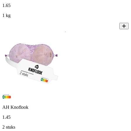
1
.
65
1 kg
AH Knoflook
1
.
45
2 stuks