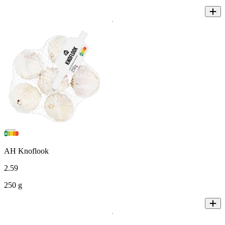
AH Knoflook
2
.
59
250 g