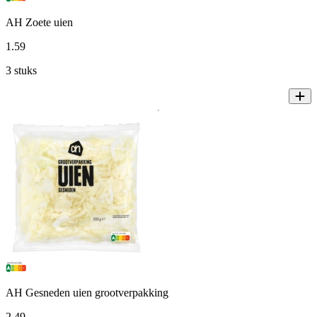
AH Zoete uien
1
.
59
3 stuks
AH Gesneden uien grootverpakking
2
.
49