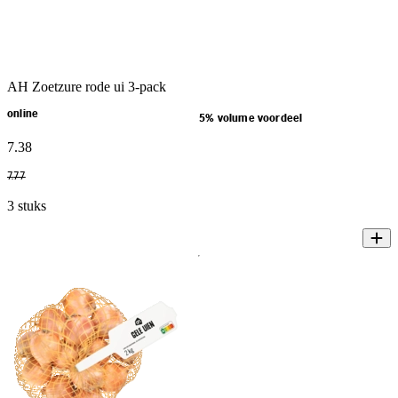
AH Zoetzure rode ui 3-pack
online
5% volume voordeel
7
.
38
7
.
77
3 stuks