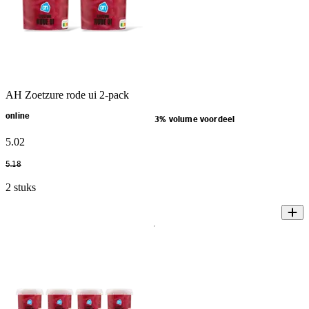
AH Zoetzure rode ui 2-pack
online
3% volume voordeel
5
.
02
5
.
18
2 stuks