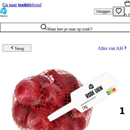
Ga naar hoofdinhoud
Ga naar zoeken
Inloggen
0.
menu
Waar ben je naar op zoek?
Alles van AH
Terug
1
.