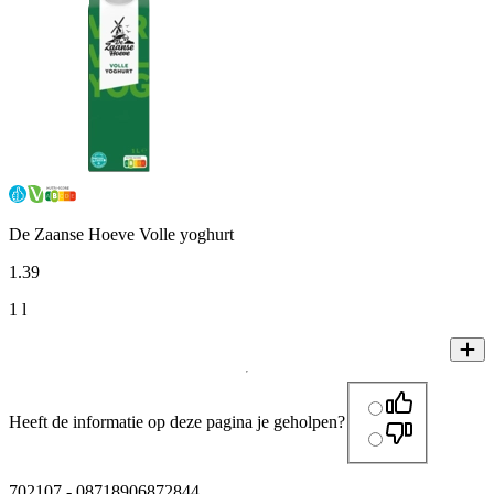
De Zaanse Hoeve Volle yoghurt
1
.
39
1 l
Heeft de informatie op deze pagina je geholpen?
702107
-
08718906872844