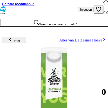
Ga naar hoofdinhoud
Ga naar zoeken
Inloggen
0.
menu
Waar ben je naar op zoek?
Alles van De Zaanse Hoeve
Terug
0
.