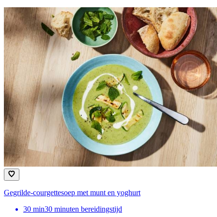
Gegrilde-courgettesoep met munt en yoghurt
30
min
30 minuten bereidingstijd