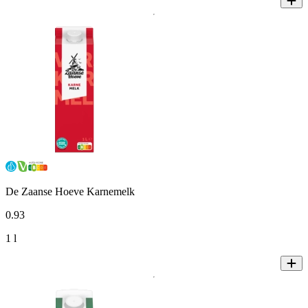
De Zaanse Hoeve Karnemelk
0
.
93
1 l