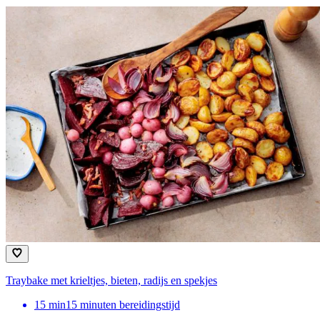
Traybake met krieltjes, bieten, radijs en spekjes
15
min
15 minuten bereidingstijd