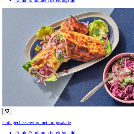
40
min
40 minuten bereidingstijd
Cottagecheesewrap met tonijnsalade
25
min
25 minuten bereidingstijd