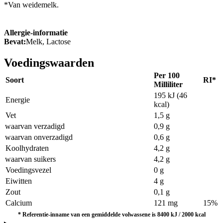
*Van weidemelk.
Allergie-informatie
Bevat:
Melk, Lactose
Voedingswaarden
Per 100
Soort
RI*
Milliliter
195 kJ (46
Energie
kcal)
Vet
1,5 g
waarvan verzadigd
0,9 g
waarvan onverzadigd
0,6 g
Koolhydraten
4,2 g
waarvan suikers
4,2 g
Voedingsvezel
0 g
Eiwitten
4 g
Zout
0,1 g
Calcium
121 mg
15%
*
Referentie-inname van een gemiddelde volwassene is 8400 kJ / 2000 kcal