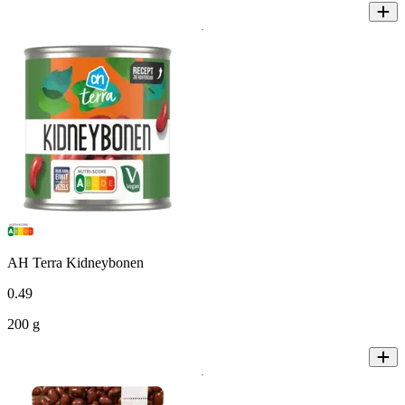
AH Terra Kidneybonen
0
.
49
200 g