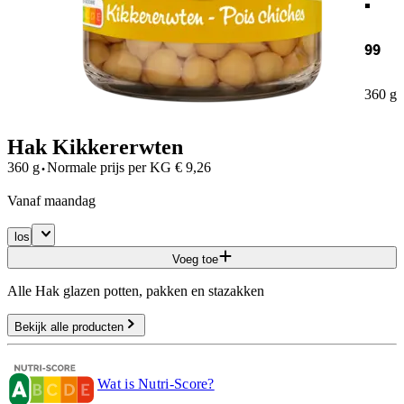
99
360 g
Hak Kikkererwten
·
360 g
Normale prijs per
KG
€
9,26
vanaf maandag
los
Voeg toe
Alle Hak glazen potten, pakken en stazakken
Bekijk alle producten
Wat is Nutri-Score?