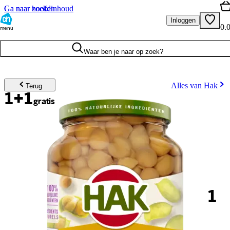
Ga naar hoofdinhoud
Ga naar zoeken
Inloggen
0.
menu
Waar ben je naar op zoek?
Alles van Hak
Terug
1+1
gratis
1
.