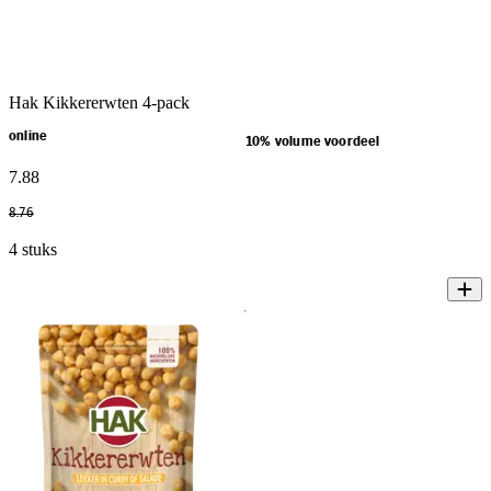
Hak Kikkererwten 4-pack
online
10% volume voordeel
7
.
88
8
.
76
4 stuks