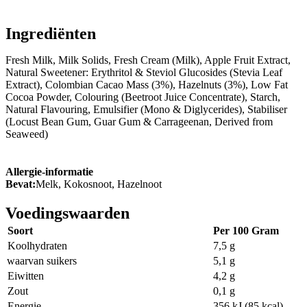
Ingrediënten
Fresh Milk, Milk Solids, Fresh Cream (Milk), Apple Fruit Extract,
Natural Sweetener: Erythritol & Steviol Glucosides (Stevia Leaf
Extract), Colombian Cacao Mass (3%), Hazelnuts (3%), Low Fat
Cocoa Powder, Colouring (Beetroot Juice Concentrate), Starch,
Natural Flavouring, Emulsifier (Mono & Diglycerides), Stabiliser
(Locust Bean Gum, Guar Gum & Carrageenan, Derived from
Seaweed)
Allergie-informatie
Bevat:
Melk, Kokosnoot, Hazelnoot
Voedingswaarden
Soort
Per 100 Gram
Koolhydraten
7,5 g
waarvan suikers
5,1 g
Eiwitten
4,2 g
Zout
0,1 g
Energie
356 kJ (85 kcal)