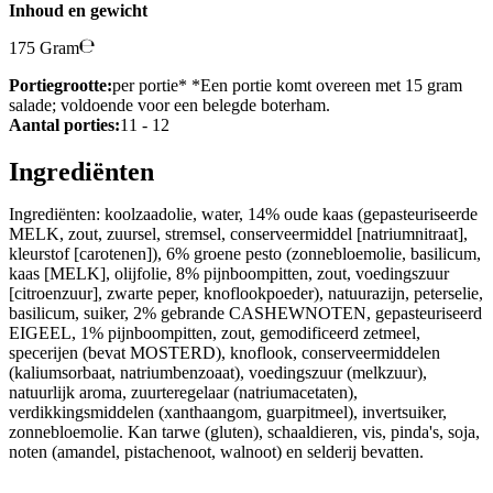
Inhoud en gewicht
175 Gram
Portiegrootte:
per portie* *Een portie komt overeen met 15 gram
salade; voldoende voor een belegde boterham.
Aantal porties:
11 - 12
Ingrediënten
Ingrediënten: koolzaadolie, water, 14% oude kaas (gepasteuriseerde
MELK, zout, zuursel, stremsel, conserveermiddel [natriumnitraat],
kleurstof [carotenen]), 6% groene pesto (zonnebloemolie, basilicum,
kaas [MELK], olijfolie, 8% pijnboompitten, zout, voedingszuur
[citroenzuur], zwarte peper, knoflookpoeder), natuurazijn, peterselie,
basilicum, suiker, 2% gebrande CASHEWNOTEN, gepasteuriseerd
EIGEEL, 1% pijnboompitten, zout, gemodificeerd zetmeel,
specerijen (bevat MOSTERD), knoflook, conserveermiddelen
(kaliumsorbaat, natriumbenzoaat), voedingszuur (melkzuur),
natuurlijk aroma, zuurteregelaar (natriumacetaten),
verdikkingsmiddelen (xanthaangom, guarpitmeel), invertsuiker,
zonnebloemolie. Kan tarwe (gluten), schaaldieren, vis, pinda's, soja,
noten (amandel, pistachenoot, walnoot) en selderij bevatten.