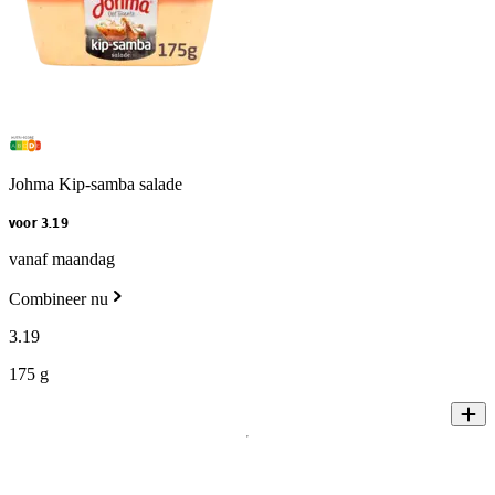
Johma Kip-samba salade
voor 3.19
vanaf maandag
Combineer nu
3
.
19
175 g