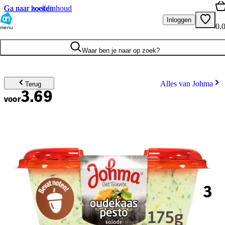
Ga naar hoofdinhoud
Ga naar zoeken
Inloggen
0.
menu
Waar ben je naar op zoek?
Alles van Johma
Terug
3.69
voor
3
.