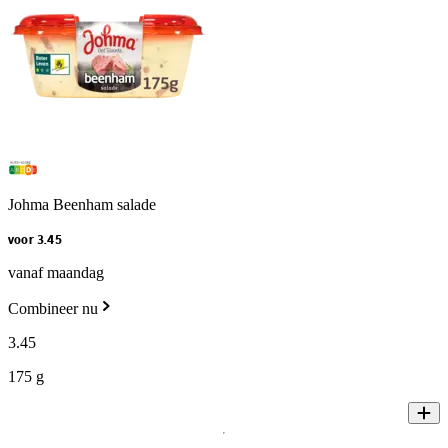
Johma Beenham salade
voor 3.45
vanaf maandag
Combineer nu
3
.
45
175 g