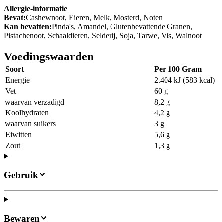
Allergie-informatie
Bevat:
Cashewnoot, Eieren, Melk, Mosterd, Noten
Kan bevatten:
Pinda's, Amandel, Glutenbevattende Granen,
Pistachenoot, Schaaldieren, Selderij, Soja, Tarwe, Vis, Walnoot
Voedingswaarden
Soort
Per 100 Gram
Energie
2.404 kJ (583 kcal)
Vet
60 g
waarvan verzadigd
8,2 g
Koolhydraten
4,2 g
waarvan suikers
3 g
Eiwitten
5,6 g
Zout
1,3 g
Gebruik
Bewaren