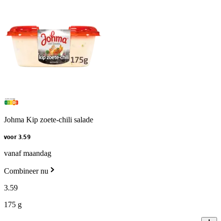
Johma Kip zoete-chili salade
voor 3.59
vanaf maandag
Combineer nu
3
.
59
175 g