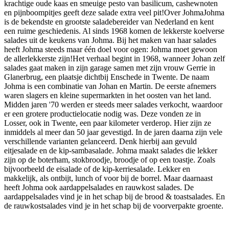
krachtige oude kaas en smeuige pesto van basilicum, cashewnoten
en pijnboompitjes geeft deze salade extra veel pit!Over JohmaJohma
is de bekendste en grootste saladebereider van Nederland en kent
een ruime geschiedenis. Al sinds 1968 komen de lekkerste koelverse
salades uit de keukens van Johma. Bij het maken van haar salades
heeft Johma steeds maar één doel voor ogen: Johma moet gewoon
de allerlekkerste zijn!Het verhaal begint in 1968, wanneer Johan zelf
salades gaat maken in zijn garage samen met zijn vrouw Gerrie in
Glanerbrug, een plaatsje dichtbij Enschede in Twente. De naam
Johma is een combinatie van Johan en Martin. De eerste afnemers
waren slagers en kleine supermarkten in het oosten van het land.
Midden jaren '70 werden er steeds meer salades verkocht, waardoor
er een grotere productielocatie nodig was. Deze vonden ze in
Losser, ook in Twente, een paar kilometer verderop. Hier zijn ze
inmiddels al meer dan 50 jaar gevestigd. In de jaren daarna zijn vele
verschillende varianten gelanceerd. Denk hierbij aan gevuld
eitjesalade en de kip-sambasalade. Johma maakt salades die lekker
zijn op de boterham, stokbroodje, broodje of op een toastje. Zoals
bijvoorbeeld de eisalade of de kip-kerriesalade. Lekker en
makkelijk, als ontbijt, lunch of voor bij de borrel. Maar daarnaast
heeft Johma ook aardappelsalades en rauwkost salades. De
aardappelsalades vind je in het schap bij de brood & toastsalades. En
de rauwkostsalades vind je in het schap bij de voorverpakte groente.