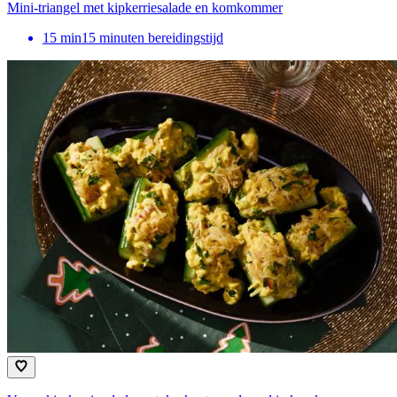
Mini-triangel met kipkerriesalade en komkommer
15
min
15 minuten bereidingstijd