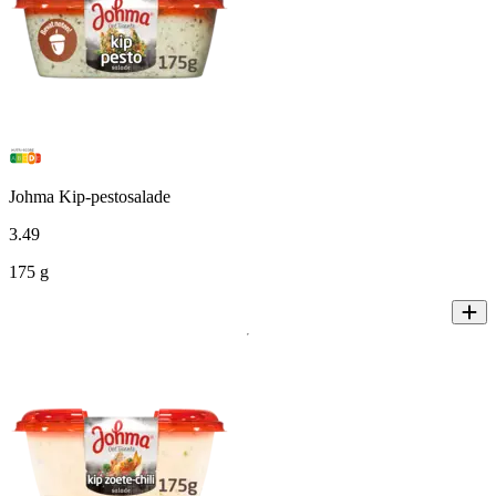
Johma Kip-pestosalade
3
.
49
175 g