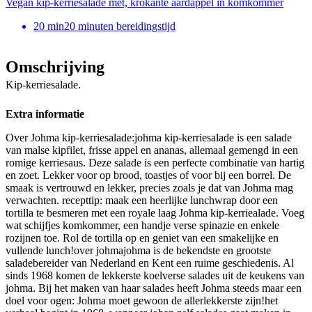
Vegan kip-kerriesalade met, krokante aardappel in komkommer
20
min
20 minuten bereidingstijd
Omschrijving
Kip-kerriesalade.
Extra informatie
Over Johma kip-kerriesalade:johma kip-kerriesalade is een salade
van malse kipfilet, frisse appel en ananas, allemaal gemengd in een
romige kerriesaus. Deze salade is een perfecte combinatie van hartig
en zoet. Lekker voor op brood, toastjes of voor bij een borrel. De
smaak is vertrouwd en lekker, precies zoals je dat van Johma mag
verwachten. recepttip: maak een heerlijke lunchwrap door een
tortilla te besmeren met een royale laag Johma kip-kerriealade. Voeg
wat schijfjes komkommer, een handje verse spinazie en enkele
rozijnen toe. Rol de tortilla op en geniet van een smakelijke en
vullende lunch!over johmajohma is de bekendste en grootste
saladebereider van Nederland en Kent een ruime geschiedenis. Al
sinds 1968 komen de lekkerste koelverse salades uit de keukens van
johma. Bij het maken van haar salades heeft Johma steeds maar een
doel voor ogen: Johma moet gewoon de allerlekkerste zijn!het