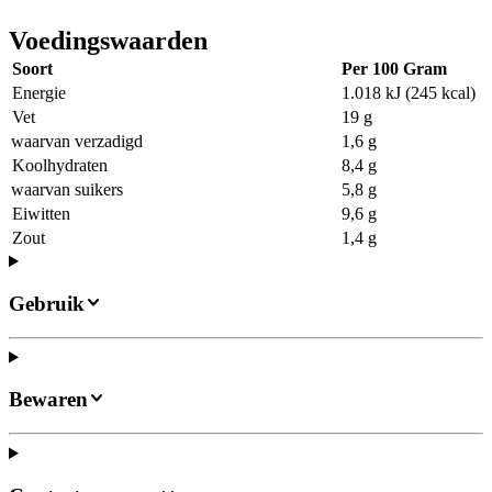
Voedingswaarden
Soort
Per 100 Gram
Energie
1.018 kJ (245 kcal)
Vet
19 g
waarvan verzadigd
1,6 g
Koolhydraten
8,4 g
waarvan suikers
5,8 g
Eiwitten
9,6 g
Zout
1,4 g
Gebruik
Bewaren