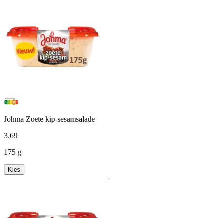
Johma Zoete kip-sesamsalade
3
.
69
175 g
Kies