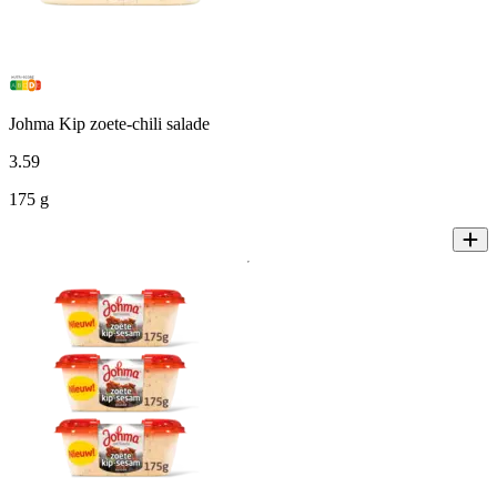
Johma Kip zoete-chili salade
3
.
59
175 g