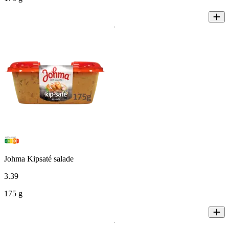
Johma Kipsaté salade
3
.
39
175 g