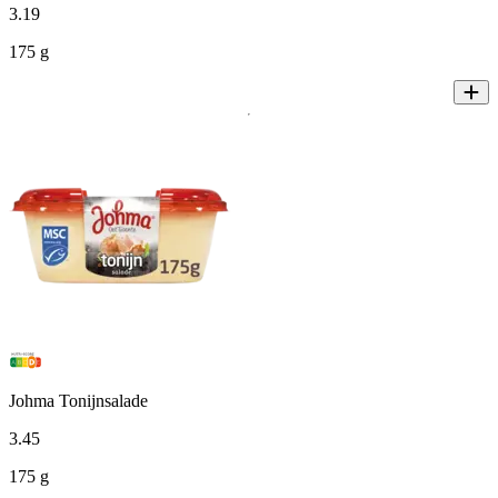
3
.
19
175 g
Johma Tonijnsalade
3
.
45
175 g