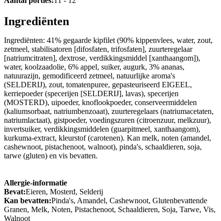
Aantal porties:
11 - 12
Ingrediënten
Ingrediënten: 41% gegaarde kipfilet (90% kippenvlees, water, zout,
zetmeel, stabilisatoren [difosfaten, trifosfaten], zuurteregelaar
[natriumcitraten], dextrose, verdikkingsmiddel [xanthaangom]),
water, koolzaadolie, 6% appel, suiker, augurk, 3% ananas,
natuurazijn, gemodificeerd zetmeel, natuurlijke aroma's
(SELDERIJ), zout, tomatenpuree, gepasteuriseerd EIGEEL,
kerriepoeder (specerijen [SELDERIJ], lavas), specerijen
(MOSTERD), uipoeder, knoflookpoeder, conserveermiddelen
(kaliumsorbaat, natriumbenzoaat), zuurteregelaars (natriumacetaten,
natriumlactaat), gistpoeder, voedingszuren (citroenzuur, melkzuur),
invertsuiker, verdikkingsmiddelen (guarpitmeel, xanthaangom),
kurkuma-extract, kleurstof (carotenen). Kan melk, noten (amandel,
cashewnoot, pistachenoot, walnoot), pinda's, schaaldieren, soja,
tarwe (gluten) en vis bevatten.
Allergie-informatie
Bevat:
Eieren, Mosterd, Selderij
Kan bevatten:
Pinda's, Amandel, Cashewnoot, Glutenbevattende
Granen, Melk, Noten, Pistachenoot, Schaaldieren, Soja, Tarwe, Vis,
Walnoot