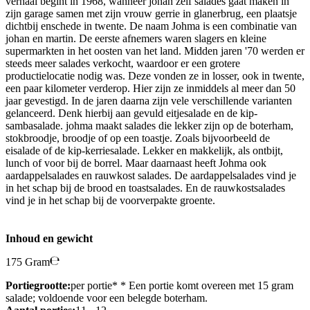
verhaal begint in 1968, wanneer johan zelf salades gaat maken in
zijn garage samen met zijn vrouw gerrie in glanerbrug, een plaatsje
dichtbij enschede in twente. De naam Johma is een combinatie van
johan en martin. De eerste afnemers waren slagers en kleine
supermarkten in het oosten van het land. Midden jaren '70 werden er
steeds meer salades verkocht, waardoor er een grotere
productielocatie nodig was. Deze vonden ze in losser, ook in twente,
een paar kilometer verderop. Hier zijn ze inmiddels al meer dan 50
jaar gevestigd. In de jaren daarna zijn vele verschillende varianten
gelanceerd. Denk hierbij aan gevuld eitjesalade en de kip-
sambasalade. johma maakt salades die lekker zijn op de boterham,
stokbroodje, broodje of op een toastje. Zoals bijvoorbeeld de
eisalade of de kip-kerriesalade. Lekker en makkelijk, als ontbijt,
lunch of voor bij de borrel. Maar daarnaast heeft Johma ook
aardappelsalades en rauwkost salades. De aardappelsalades vind je
in het schap bij de brood en toastsalades. En de rauwkostsalades
vind je in het schap bij de voorverpakte groente.
Inhoud en gewicht
175 Gram
Portiegrootte:
per portie* * Een portie komt overeen met 15 gram
salade; voldoende voor een belegde boterham.