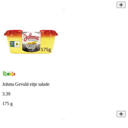
Johma Gevuld eitje salade
3
.
39
175 g