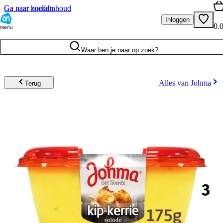
Ga naar hoofdinhoud
Ga naar zoeken
Inloggen
0.
menu
Waar ben je naar op zoek?
Alles van Johma
Terug
3
.