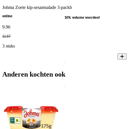
Johma Zoete kip-sesamsalade 3-packb
online
10% volume voordeel
9
.
96
11
.
07
3 stuks
Anderen kochten ook