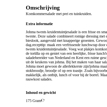
Omschrijving
Komkommersalade met prei en tuinkruiden.
Extra informatie
Johma twents kruidentuintjesalade is een frisse en sma
twente. Deze salade combineert romige dressing met e
bieslook, aangevuld met knapperige groenten. Gewoo
dag.recepttip: maak een verfrissende lunchwrap door e
twents kruidentuintjesalade. Voeg wat plakjes komkomm
de tortilla op en geniet van een heerlijke, frisse lunc
saladebereider van Nederland en Kent een ruime gesch
uit de keukens van johma. Bij het maken van haar sal
Johma moet gewoon de allerlekkerste zijn!johma maakt
stokbroodje, broodje of op een toastje. Zoals bijvoorb
makkelijk, als ontbijt, lunch of voor bij de borrel. M
rauwkost salades.
Inhoud en gewicht
175 Gram