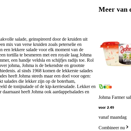
Meer van 
akvolle salade, geinspireerd door de kruiden uit
en mix van verse kruiden zoals peterselie en
n een lekkere salade voor elk moment van de
en tortilla te besmeren met een royale laag Johma
er, een handje veldsla en schijfjes radijs toe. Rol
h!over johma, Johma is de bekendste en grootste
iedenis. al sinds 1968 komen de lekkerste salades
ades heeft Johma steeds maar een doel voor ogen:
 salades die lekker zijn op de boterham,
eeld de tonijnalade of de kip-kerriesalade. Lekker en
aar daarnaast heeft Johma ook aardappelsalades en
Johma Farmer sa
voor 2.49
vanaf maandag
Combineer nu