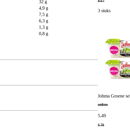
32 g
8
.
67
4,9 g
3 stuks
7,5 g
6,3 g
1,3 g
0,8 g
Johma Groene sel
online
5
.
49
5
.
78