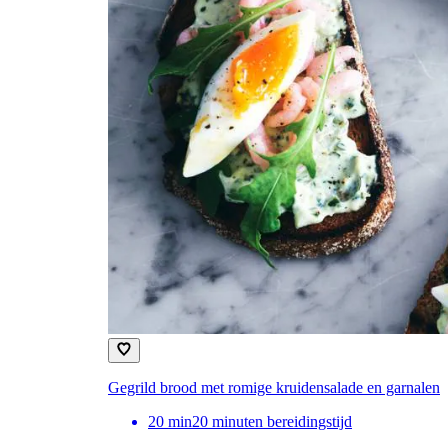
Gegrild brood met romige kruidensalade en garnalen
20
min
20 minuten bereidingstijd