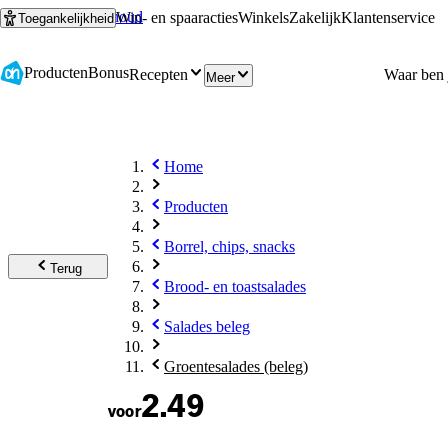
Ga naar hoofdinhoud
Ga naar zoeken
Win- en spaaracties
Winkels
Zakelijk
Klantenservice
Toegankelijkheid
Producten
Bonus
Recepten
Meer
Home
Producten
Borrel, chips, snacks
Terug
Brood- en toastsalades
Salades beleg
Groentesalades (beleg)
2.49
voor