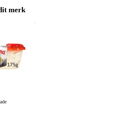
dit merk
lade