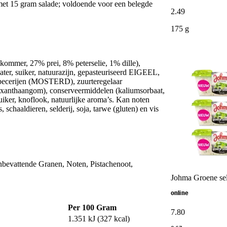
met 15 gram salade; voldoende voor een belegde
2
.
49
175 g
ommer, 27% prei, 8% peterselie, 1% dille),
ter, suiker, natuurazijn, gepasteuriseerd EIGEEL,
 specerijen (MOSTERD), zuurteregelaar
, xanthaangom), conserveermiddelen (kaliumsorbaat,
uiker, knoflook, natuurlijke aroma’s. Kan noten
schaaldieren, selderij, soja, tarwe (gluten) en vis
bevattende Granen, Noten, Pistachenoot,
Johma Groene sel
online
Per 100 Gram
7
.
80
1.351 kJ (327 kcal)