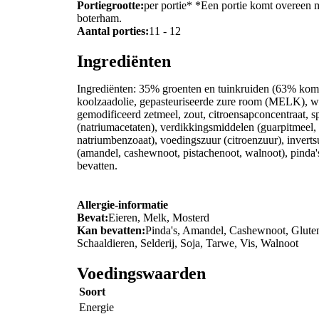
Portiegrootte:
per portie* *Een portie komt overeen 
boterham.
Aantal porties:
11 - 12
Ingrediënten
Ingrediënten: 35% groenten en tuinkruiden (63% komk
koolzaadolie, gepasteuriseerde zure room (MELK), wa
gemodificeerd zetmeel, zout, citroensapconcentraat,
(natriumacetaten), verdikkingsmiddelen (guarpitmeel
natriumbenzoaat), voedingszuur (citroenzuur), inverts
(amandel, cashewnoot, pistachenoot, walnoot), pinda's, 
bevatten.
Allergie-informatie
Bevat:
Eieren, Melk, Mosterd
Kan bevatten:
Pinda's, Amandel, Cashewnoot, Gluten
Schaaldieren, Selderij, Soja, Tarwe, Vis, Walnoot
Voedingswaarden
Soort
Energie