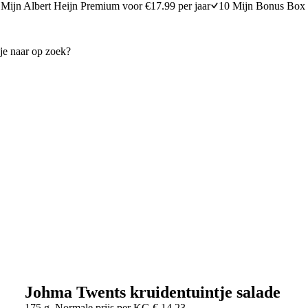
Mijn Albert Heijn Premium voor €17.99 per jaar
10 Mijn Bonus Box 
Johma Twents kruidentuintje salade
175 g
Normale prijs per
KG
€
14,23