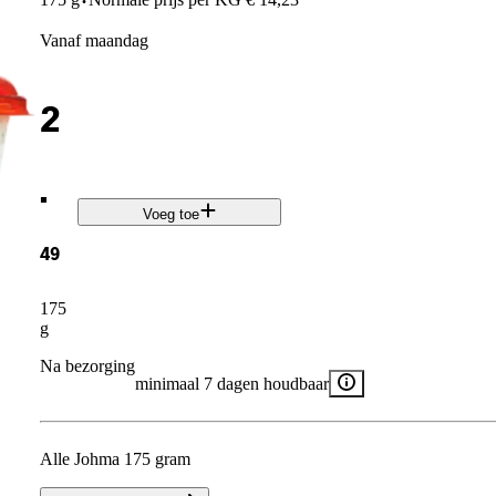
·
vanaf maandag
2
.
Voeg toe
49
175
g
Na bezorging
minimaal 7 dagen houdbaar
Alle Johma 175 gram