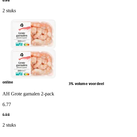
6
.
98
2 stuks
online
3% volume voordeel
AH Grote garnalen 2-pack
6
.
77
6
.
98
2 stuks