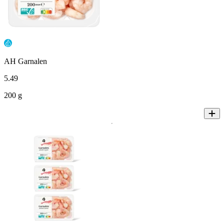
AH Garnalen
5
.
49
200 g