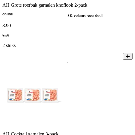
AH Grote roerbak garnalen knoflook 2-pack
online
3% volume voordeel
8
.
90
9
.
18
2 stuks
AH Cocktail garnalen 3-pack