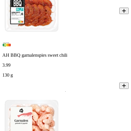
AH BBQ garnalenspies sweet chili
3
.
99
130 g