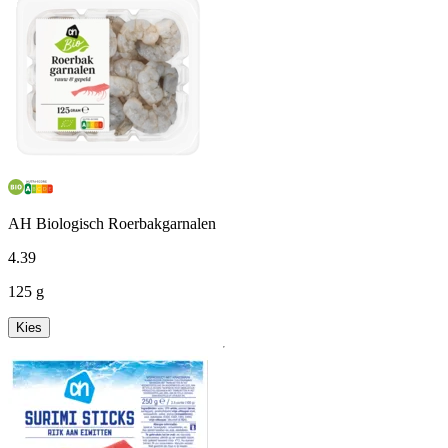
AH Biologisch Roerbakgarnalen
4
.
39
125 g
Kies