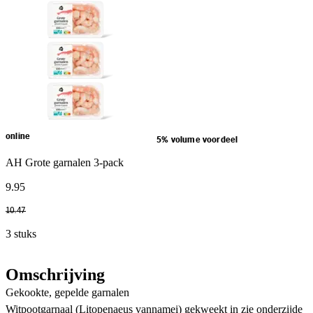
online
5% volume voordeel
AH Grote garnalen 3-pack
9
.
95
10
.
47
3 stuks
Omschrijving
Gekookte, gepelde garnalen
Witpootgarnaal (Litopenaeus vannamei) gekweekt in zie onderzijde