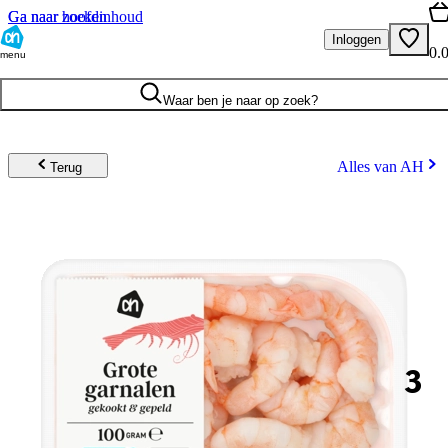
Ga naar hoofdinhoud
Ga naar zoeken
Inloggen
0.
menu
Waar ben je naar op zoek?
Alles van AH
Terug
3
.