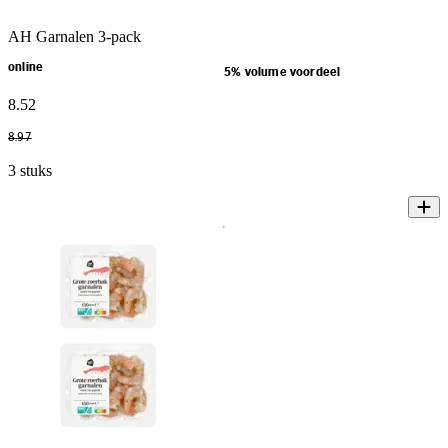
AH Garnalen 3-pack
online
5% volume voordeel
8
.
52
8
.
97
3 stuks