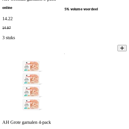
online
5% volume voordeel
14
.
22
14
.
97
3 stuks
AH Grote garnalen 4-pack