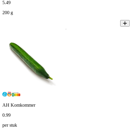
5
.
49
200 g
AH Komkommer
0
.
99
per stuk