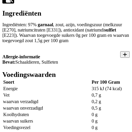
Ingrediënten
Ingrediënten: 97%
garnaal
, zout, azijn, voedingszuur (melkzuur
[E270], natriumcitraten [E331]), antioxidant (natriumdi
sulfiet
[E223]). Waarvan toegevoegde suikers 0g per 100 gram en waarvan
toegevoegd zout 1,5g per 100 gram
Allergie-informatie
Bevat:
Schaaldieren, Sulfieten
Voedingswaarden
Soort
Per 100 Gram
Energie
315 kJ (74 kcal)
Vet
0,7 g
waarvan verzadigd
0,2 g
waarvan onverzadigd
0,5 g
Koolhydraten
0 g
waarvan suikers
0 g
Voedingsvezel
0 g