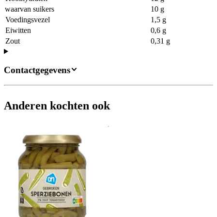
waarvan suikers
10 g
Voedingsvezel
1,5 g
Eiwitten
0,6 g
Zout
0,31 g
Contactgegevens
Anderen kochten ook