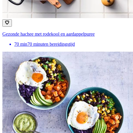
Gezonde hachee met rodekool en aardappelpuree
70
min
70 minuten bereidingstijd