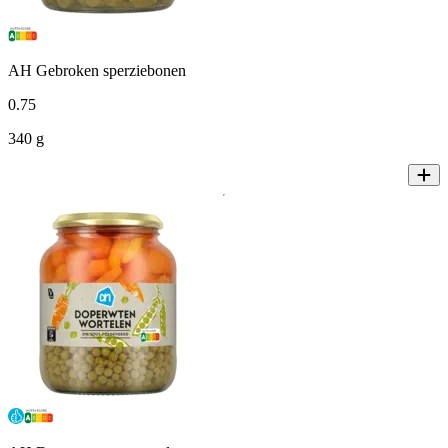
AH Gebroken sperziebonen
0
.
75
340 g