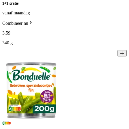
1+1 gratis
vanaf maandag
Combineer nu
3
.
59
340 g