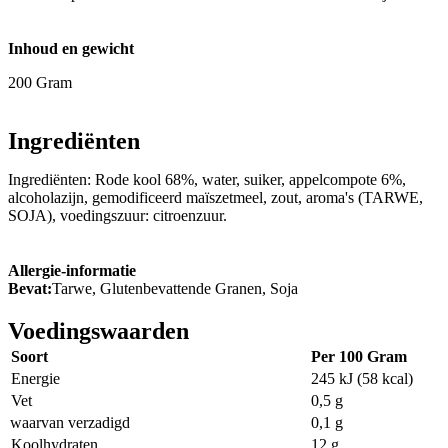
Inhoud en gewicht
200 Gram
Ingrediënten
Ingrediënten: Rode kool 68%, water, suiker, appelcompote 6%,
alcoholazijn, gemodificeerd maïszetmeel, zout, aroma's (TARWE,
SOJA), voedingszuur: citroenzuur.
Allergie-informatie
Bevat:
Tarwe, Glutenbevattende Granen, Soja
Voedingswaarden
Soort
Per 100 Gram
Energie
245 kJ (58 kcal)
Vet
0,5 g
waarvan verzadigd
0,1 g
Koolhydraten
12 g