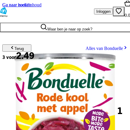
Ga naar hoofdinhoud
Ga naar zoeken
Inloggen
0.
menu
Waar ben je naar op zoek?
Alles van Bonduelle
Terug
2.49
3 voor
1
.