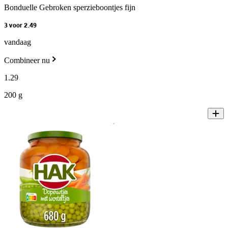
Bonduelle Gebroken sperzieboontjes fijn
3 voor 2.49
vandaag
Combineer nu
1
.
29
200 g