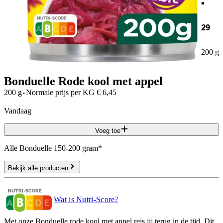
29
200 g
Bonduelle Rode kool met appel
·
200 g
Normale prijs per
KG
€
6,45
vandaag
Voeg toe
Alle Bonduelle 150-200 gram*
Bekijk alle producten
Wat is Nutri-Score?
Met onze Bonduelle rode kool met appel reis jij terug in de tijd. Dit