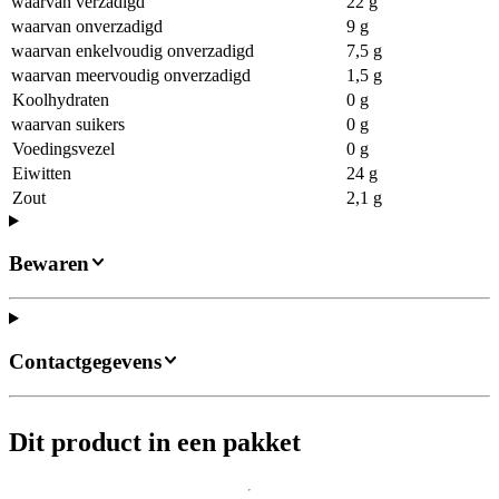
waarvan verzadigd
22 g
waarvan onverzadigd
9 g
waarvan enkelvoudig onverzadigd
7,5 g
waarvan meervoudig onverzadigd
1,5 g
Koolhydraten
0 g
waarvan suikers
0 g
Voedingsvezel
0 g
Eiwitten
24 g
Zout
2,1 g
Bewaren
Contactgegevens
Dit product in een pakket