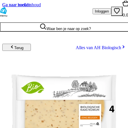
Ga naar hoofdinhoud
Ga naar zoeken
Inloggen
0.
menu
Waar ben je naar op zoek?
Alles van AH Biologisch
Terug
4
.