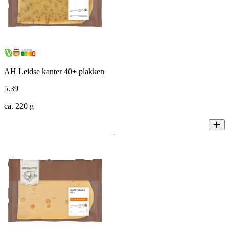
AH Leidse kanter 40+ plakken
5
.
39
ca. 220 g