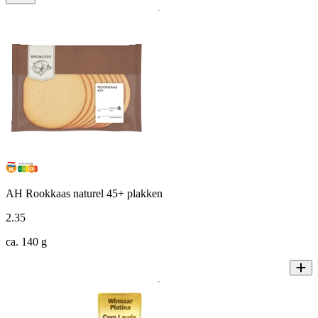
AH Rookkaas naturel 45+ plakken
2
.
35
ca. 140 g