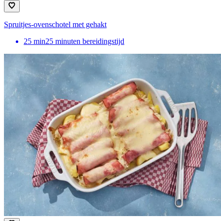
Spruitjes-ovenschotel met gehakt
25
min
25 minuten bereidingstijd