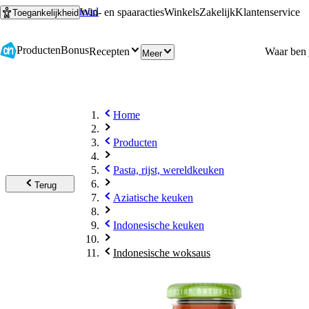
Ga naar hoofdinhoud
Ga naar zoeken
Win- en spaaracties
Winkels
Zakelijk
Klantenservice
Toegankelijkheid
Producten
Bonus
Recepten
Meer
Home
Producten
Pasta, rijst, wereldkeuken
Terug
Aziatische keuken
Indonesische keuken
Indonesische woksaus