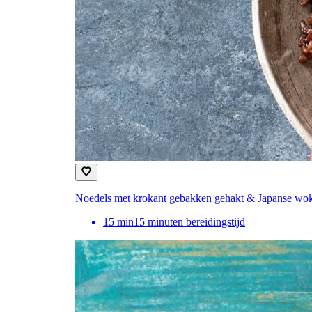
Noedels met krokant gebakken gehakt & Japanse wo
15
min
15 minuten bereidingstijd