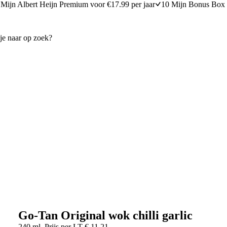
Mijn Albert Heijn Premium voor €17.99 per jaar
10 Mijn Bonus Box 
Go-Tan Original wok chilli garlic
240 ml
Prijs per
LT
€
11,21