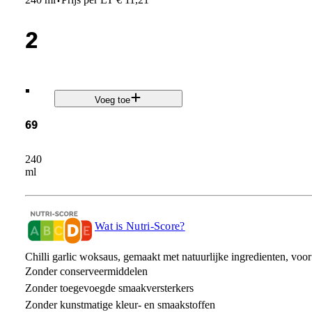
·
2
.
Voeg toe
69
240
ml
Wat is Nutri-Score?
Chilli garlic woksaus, gemaakt met natuurlijke ingredienten, v
Zonder conserveermiddelen
Zonder toegevoegde smaakversterkers
Zonder kunstmatige kleur- en smaakstoffen